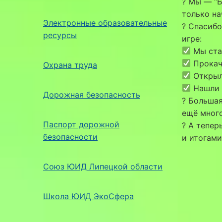
? Мы — “Б
только на
Электронные образовательные
? Спасибо
ресурсы
игре:
Мы ста
Прокач
Охрана труда
Открыли
Нашли д
Дорожная безопасность
? Большая
ещё много
Паспорт дорожной
? А тепер
безопасности
и итогами
Союз ЮИД Липецкой области
Школа ЮИД ЭкоСфера