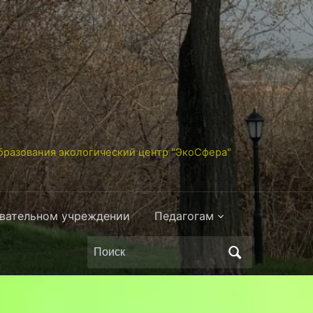
разования экологический центр "ЭкоСфера"
овательном учреждении
Педагогам
Поиск
по: