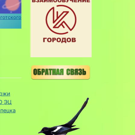
готского
ержи
О ЭЦ
ипецка