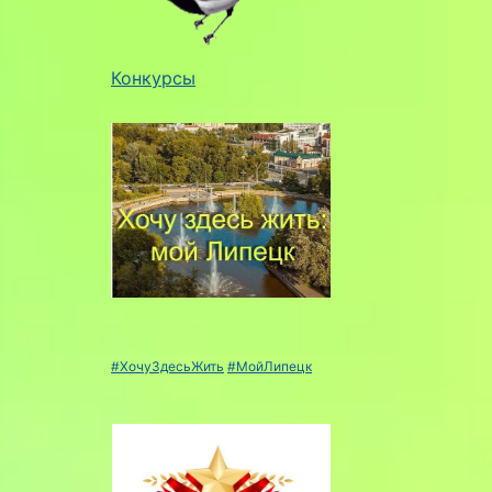
Конкурсы
#ХочуЗдесьЖить
#МойЛипецк