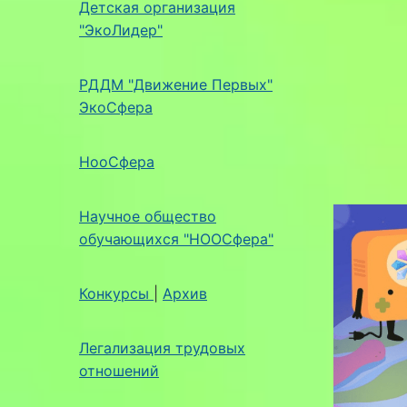
Детская организация
"ЭкоЛидер"
РДДМ "Движение Первых"
ЭкоСфера
НооСфера
Научное общество
обучающихся "НООСфера"
Конкурсы
|
Архив
Легализация трудовых
отношений