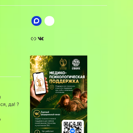
Ссылка
ВКонтакте
й
я, да! ?
о