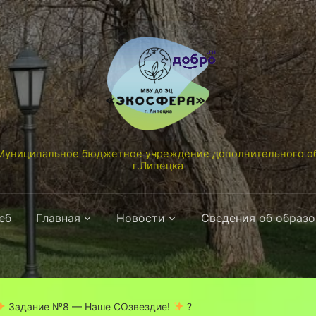
униципальное бюджетное учреждение дополнительного об
г.Липецка
еб
Главная
Новости
Сведения об образ
Задание №8 — Наше СОзвездие!
?