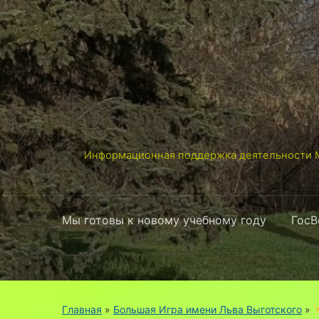
Информационная поддержка деятельности М
Мы готовы к новому учебному году
ГосВ
Главная
»
Большая Игра имени Льва Выготского
»