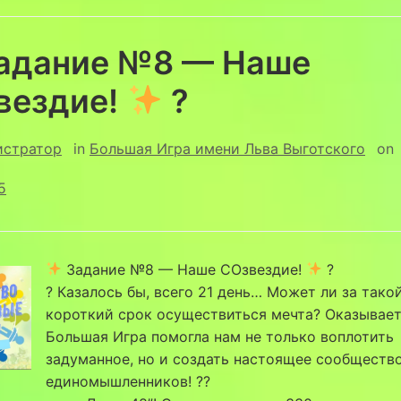
адание №8 — Наше
вездие!
?
истратор
in
Большая Игра имени Льва Выготского
on
5
Задание №8 — Наше СОзвездие!
?
? Казалось бы, всего 21 день… Может ли за тако
короткий срок осуществиться мечта? Оказываетс
Большая Игра помогла нам не только воплотить
задуманное, но и создать настоящее сообществ
единомышленников! ??