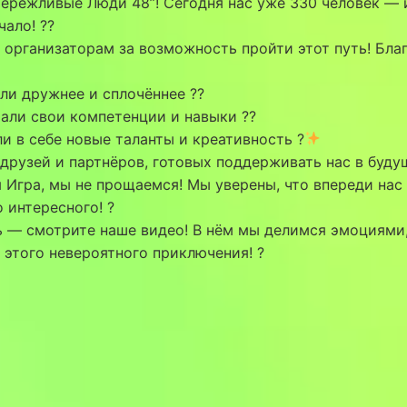
ережливые Люди 48”! Сегодня нас уже 330 человек — 
чало! ??
 организаторам за возможность пройти этот путь! Бла
ли дружнее и сплочённее ??
али свои компетенции и навыки ??
 в себе новые таланты и креативность ?
рузей и партнёров, готовых поддерживать нас в буду
 Игра, мы не прощаемся! Мы уверены, что впереди нас
 интересного! ?
ь — смотрите наше видео! В нём мы делимся эмоциями
 этого невероятного приключения! ?