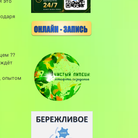
и это
годаря
щем ??
 ждёт
, опытом