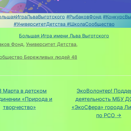
ольшаяИграЛьваВыготского
#РыбаковФонд
#КонкурсВы
#УниверситетДетства
#ШколаСообщество
Большая Игра имени Льва Выготского
аков Фонд
,
Университет Детства
,
общество Бережливых людей 48
 Марта в детском
ЭкоВолонтер! Подд
динении «Природа и
деятельность МБУ Д
творчество»
«ЭкоСфера» города Л
по РСО
→