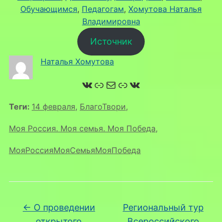
Обучающимся
, 
Педагогам
, 
Хомутова Наталья
Владимировна
Источник
Наталья Хомутова
ВКонтакте
Ссылка
Почта
Ссылка
ВКонтакте
Теги:
14 февраля
,
БлагоТвори
,
Моя Россия. Моя семья. Моя Победа
,
МояРоссияМояСемьяМояПобеда
←
О проведении
Региональный тур
открытого
Всероссийского