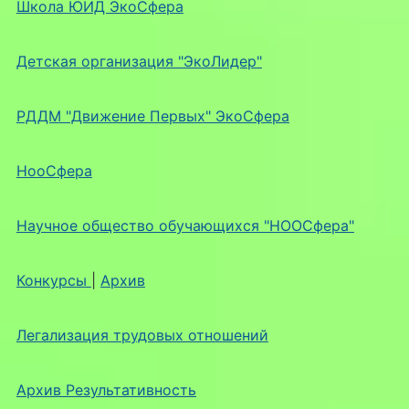
Школа ЮИД ЭкоСфера
Детская организация "ЭкоЛидер"
РДДМ "Движение Первых" ЭкоСфера
НооСфера
Научное общество обучающихся "НООСфера"
Конкурсы
|
Архив
Легализация трудовых отношений
Архив Результативность