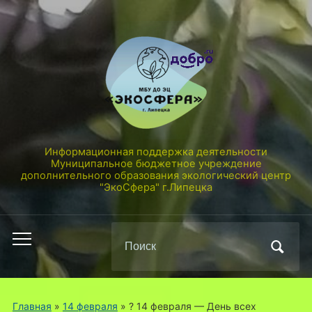
Информационная поддержка деятельности
Муниципальное бюджетное учреждение
дополнительного образования экологический центр
"ЭкоСфера" г.Липецка
Поиск
Переключить
по:
мобильное
меню
Главная
»
14 февраля
»
? 14 февраля — День всех