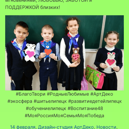
мгновениями, ЛЮБОВЬЮ, ЗАБОТОЙ и
ПОДДЕРЖКОЙ близких!
#БлагоТвори #РодныеЛюбимые #АртДеко
#экосфера #шитьелипецк #развитиедетейлипецк
#обучениелипецк #Воспитание48
#МояРоссияМояСемьяМояПобеда
14 февраля
, 
Дизайн-студия АртДеко
, 
Новости
, 