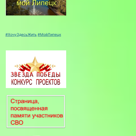
#ХочуЗдесьЖить
#МойЛипецк