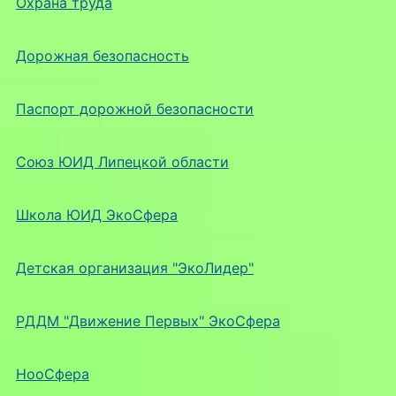
Охрана труда
Дорожная безопасность
Паспорт дорожной безопасности
Союз ЮИД Липецкой области
Школа ЮИД ЭкоСфера
Детская организация "ЭкоЛидер"
РДДМ "Движение Первых" ЭкоСфера
НооСфера