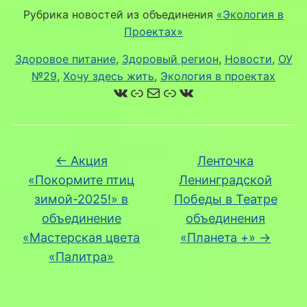
Рубрика новостей из объединения
«Экология в
Проектах»
Здоровое питание
, 
Здоровый регион
, 
Новости
, 
ОУ
№29
, 
Хочу здесь жить
, 
Экология в проектах
ВКонтакте
Ссылка
Почта
Ссылка
ВКонтакте
←
Акция
Ленточка
«Покормите птиц
Ленинградской
зимой-2025!» в
Победы в Театре
объединение
объединения
«Мастерская цвета
«Планета +»
→
«Палитра»