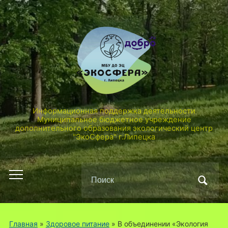
Информационная поддержка деятельности
Муниципальное бюджетное учреждение
дополнительного образования экологический центр
"ЭкоСфера" г.Липецка
Поиск
Переключить
по:
мобильное
меню
Главная
»
Здоровое питание
»
В объединении «Экология