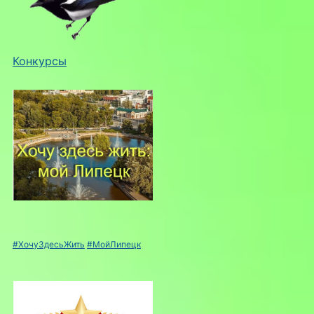
Конкурсы
#ХочуЗдесьЖить
#МойЛипецк