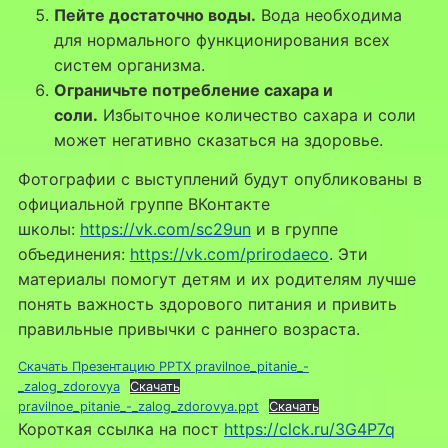
Пейте достаточно воды.
Вода необходима
для нормального функционирования всех
систем организма.
Ограничьте потребление сахара и
соли.
Избыточное количество сахара и соли
может негативно сказаться на здоровье.
Фотографии с выступлений будут опубликованы в
официальной группе ВКонтакте
школы:
https://vk.com/sc29un
и в группе
объединения:
https://vk.com/prirodaeco
. Эти
материалы помогут детям и их родителям лучше
понять важность здорового питания и привить
правильные привычки с раннего возраста.
Скачать Презентацию PPTX pravilnoe_pitanie_-
_zalog_zdorovya
Скачать
pravilnoe_pitanie_-_zalog_zdorovya.ppt
Скачать
Короткая ссылка на пост
https://clck.ru/3G4P7q