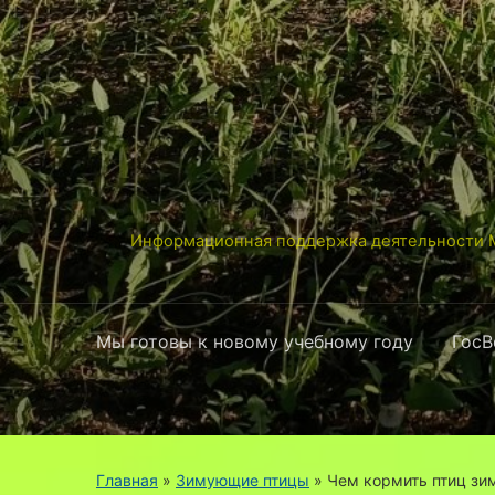
Информационная поддержка деятельности М
Мы готовы к новому учебному году
ГосВ
Главная
»
Зимующие птицы
»
Чем кормить птиц зи