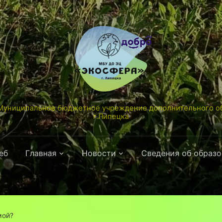
униципальное бюджетное учреждение дополнительного об
г.Липецка
еб
Главная
Новости
Сведения об образ
мой?