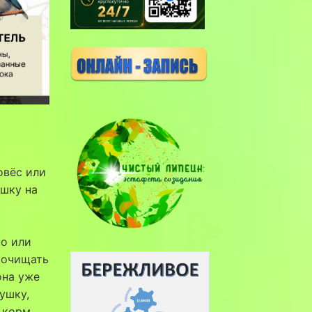
овёс или
ушку на
но или
 очищать
она уже
ушку,
 корм.