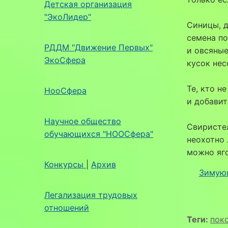
Детская организация
"ЭкоЛидер"
Синицы, д
семена по
РДДМ "Движение Первых"
и овсяные
ЭкоСфера
кусок нес
Те, кто н
НооСфера
и добавит
Научное общество
Свиристел
обучающихся "НООСфера"
неохотно 
можно яг
Конкурсы
|
Архив
Зимую
Легализация трудовых
отношений
Теги:
пок