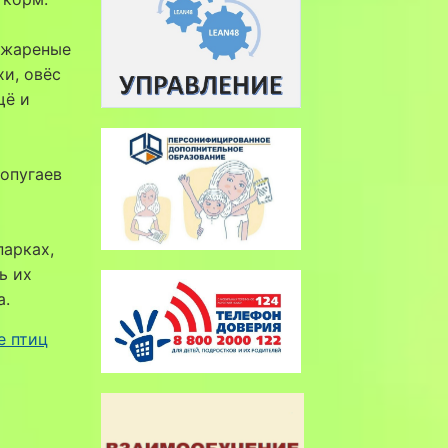
нежареные
хи, овёс
щё и
попугаев
парках,
ь их
а.
е птиц