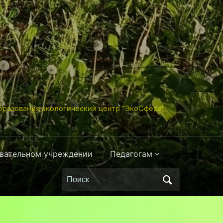
разования экологический центр "ЭкоСфера"
овательном учреждении
Педагогам
Поиск
по: