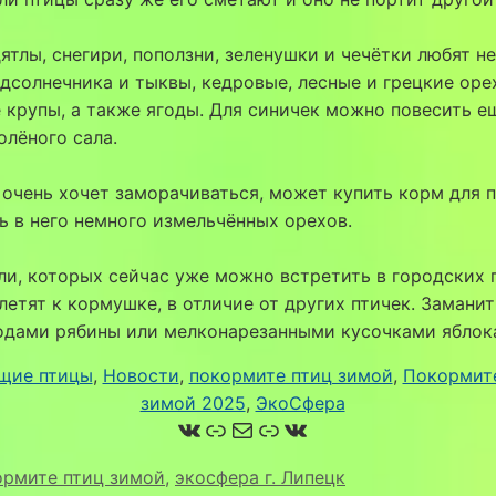
ятлы, снегири, поползни, зеленушки и чечётки любят 
дсолнечника и тыквы, кедровые, лесные и грецкие оре
 крупы, а также ягоды. Для синичек можно повесить е
олёного сала.
е очень хочет заморачиваться, может купить корм для 
ь в него немного измельчённых орехов.
и, которых сейчас уже можно встретить в городских 
летят к кормушке, в отличие от других птичек. Заманит
одами рябины или мелконарезанными кусочками яблок
щие птицы
, 
Новости
, 
покормите птиц зимой
, 
Покормит
зимой 2025
, 
ЭкоСфера
ВКонтакте
Ссылка
Почта
Ссылка
ВКонтакте
ормите птиц зимой
,
экосфера г. Липецк