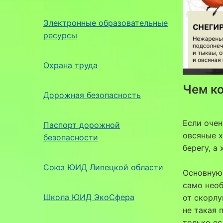
Электронные образовательные
ресурсы
Охрана труда
Чем к
Дорожная безопасность
Если очен
Паспорт дорожной
овсяные х
безопасности
берегу, а
Союз ЮИД Липецкой области
Основную 
само необ
Школа ЮИД ЭкоСфера
от скорлу
не такая 
только ес