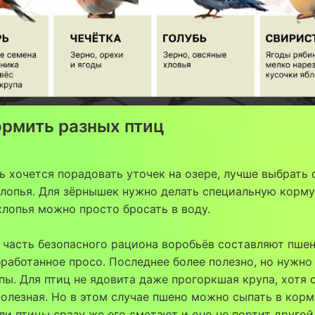
ормить разных птиц
ь хочется порадовать уточек на озере, лучше выбрать 
лопья. Для зёрнышек нужно делать специальную корм
 хлопья можно просто бросать в воду.
часть безопасного рациона воробьёв составляют пше
работанное просо. Последнее более полезно, но нужно
пы. Для птиц не ядовита даже прогоркшая крупа, хотя 
полезная. Но в этом случае пшено можно сыпать в корм
ли птицы сразу же его сметают и оно не портит другой