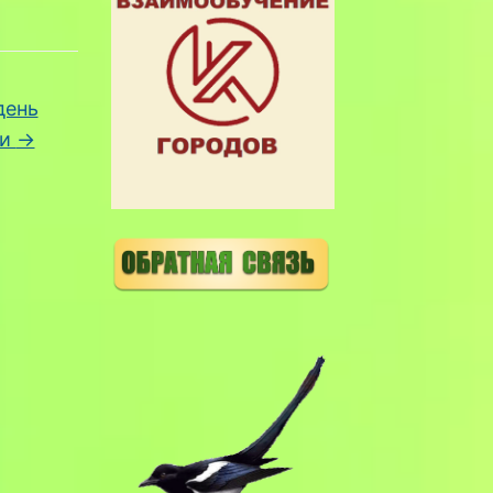
день
ти
→