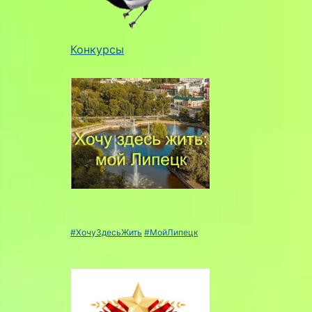
Конкурсы
#ХочуЗдесьЖить
#МойЛипецк