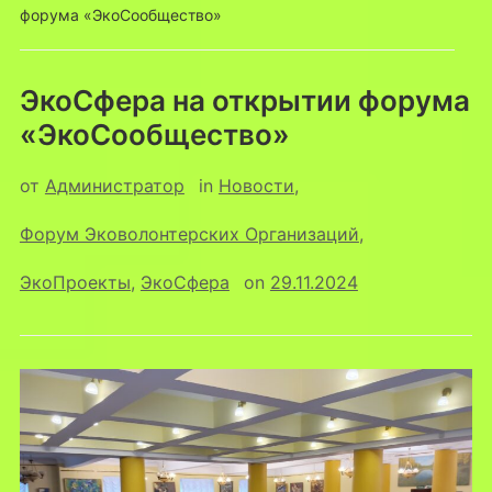
форума «ЭкоСообщество»
ЭкоСфера на открытии форума
«ЭкоСообщество»
от
Администратор
in
Новости
,
Форум Эковолонтерских Организаций
,
ЭкоПроекты
,
ЭкоСфера
on
29.11.2024