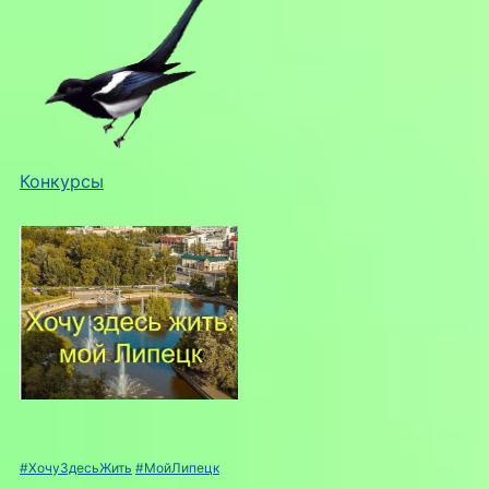
Конкурсы
#ХочуЗдесьЖить
#МойЛипецк