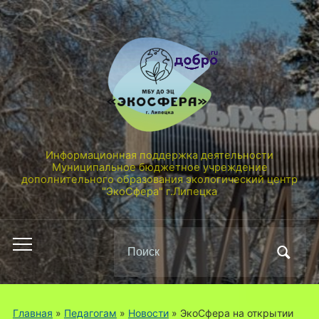
Информационная поддержка деятельности
Муниципальное бюджетное учреждение
дополнительного образования экологический центр
"ЭкоСфера" г.Липецка
Поиск
Переключить
по:
мобильное
меню
Главная
»
Педагогам
»
Новости
»
ЭкоСфера на открытии