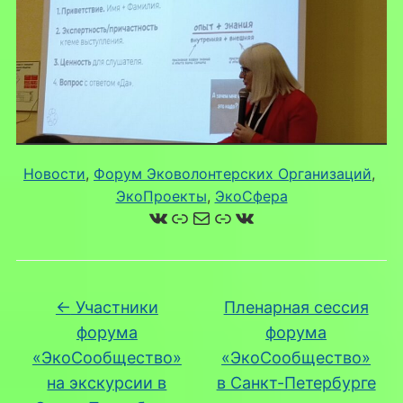
Новости
, 
Форум Эковолонтерских Организаций
, 
ЭкоПроекты
, 
ЭкоСфера
ВКонтакте
Ссылка
Почта
Ссылка
ВКонтакте
←
Участники
Пленарная сессия
форума
форума
«ЭкоСообщество»
«ЭкоСообщество»
на экскурсии в
в Санкт-Петербурге