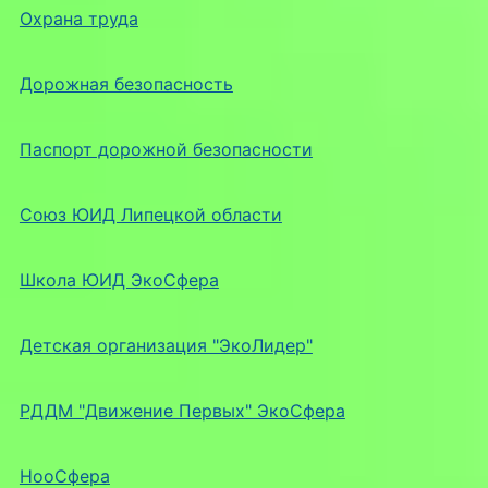
Охрана труда
Дорожная безопасность
Паспорт дорожной безопасности
Союз ЮИД Липецкой области
Школа ЮИД ЭкоСфера
Детская организация "ЭкоЛидер"
РДДМ "Движение Первых" ЭкоСфера
НооСфера