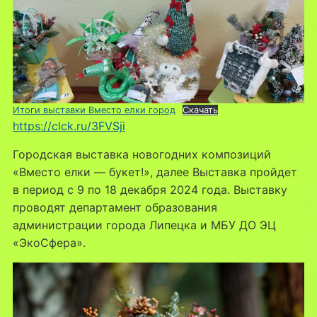
Итоги выставки Вместо елки город
Скачать
https://clck.ru/3FVSji
Городская выставка новогодних композиций
«Вместо елки — букет!», далее Выставка пройдет
в период с 9 по 18 декабря 2024 года. Выставку
проводят департамент образования
администрации города Липецка и МБУ ДО ЭЦ
«ЭкоСфера».