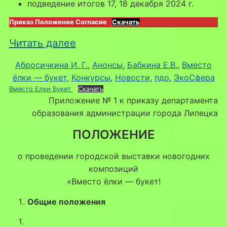
подведение итогов 17, 18 декабря 2024 г.
Приказ Положение Согласие
Скачать
:
Читать далее
Выставка
Абросичкина И. Г.
, 
Анонсы
, 
Бабкина Е.В.
, 
Вместо
новогодних
ёлки — букет
, 
Конкурсы
, 
Новости
, 
пдо
, 
ЭкоСфера
Вместо Елки Букет
композиций
Скачать
Приложение № 1 к приказу департамента
«Вместо
образования администрации города Липецка
елки
ПОЛОЖЕНИЕ
—
букет!
о проведении городской выставки новогодних
композиций
«Вместо ёлки — букет!
Общие положения