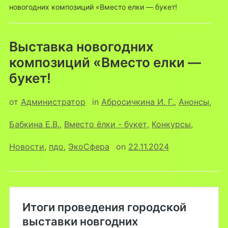
новогодних композиций «Вместо елки — букет!
Выставка новогодних
композиций «Вместо елки —
букет!
от
Администратор
in
Абросичкина И. Г.
,
Анонсы
,
Бабкина Е.В.
,
Вместо ёлки - букет
,
Конкурсы
,
Новости
,
пдо
,
ЭкоСфера
on
22.11.2024