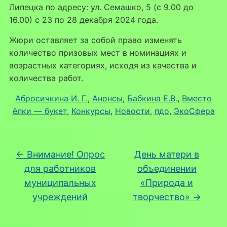
Липецка по адресу: ул. Семашко, 5 (с 9.00 до
16.00) с 23 по 28 декабря 2024 года.
Жюри оставляет за собой право изменять
количество призовых мест в номинациях и
возрастных категориях, исходя из качества и
количества работ.
Абросичкина И. Г.
, 
Анонсы
, 
Бабкина Е.В.
, 
Вместо
ёлки — букет
, 
Конкурсы
, 
Новости
, 
пдо
, 
ЭкоСфера
←
Внимание! Опрос
День матери в
для работников
объединении
муниципальных
«Природа и
учреждений
творчество»
→