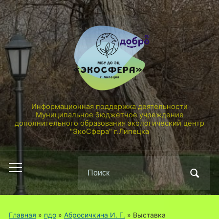
Информационная поддержка деятельности
Муниципальное бюджетное учреждение
дополнительного образования экологический центр
"ЭкоСфера" г.Липецка
Поиск
Переключить
по:
мобильное
меню
Главная
»
пдо
»
Абросичкина И. Г.
»
Выставка