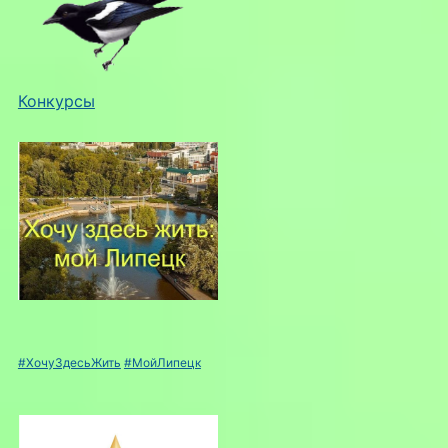
Конкурсы
#ХочуЗдесьЖить
#МойЛипецк