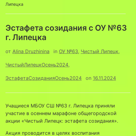
Липецка
Эстафета созидания с ОУ №63
г. Липецка
от
Alina Druzhinina
in
ОУ №63
,
Чистый Липецк
,
ЧистыйЛипецкОсень2024
,
ЭстафетаСозиданияОсень2024
on
16.11.2024
Учащиеся МБОУ СШ №63 г. Липецка приняли
участие в осеннем марафоне общегородской
акции «Чистый Липецк: эстафета созидания».
Акция проводится в целях воспитания