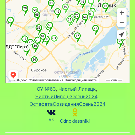
ОУ №63
, 
Чистый Липецк
, 
ЧистыйЛипецкОсень2024
, 
ЭстафетаСозиданияОсень2024
Vk
Odnoklassniki