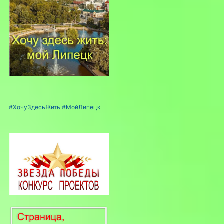
#ХочуЗдесьЖить
#МойЛипецк