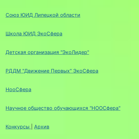
Союз ЮИД Липецкой области
Школа ЮИД ЭкоСфера
Детская организация "ЭкоЛидер"
РДДМ "Движение Первых" ЭкоСфера
НооСфера
Научное общество обучающихся "НООСфера"
Конкурсы
|
Архив