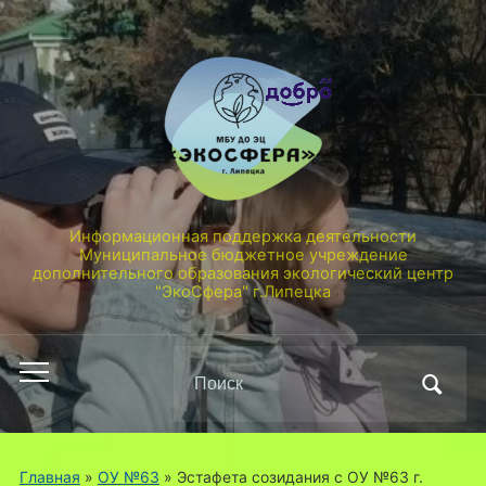
Информационная поддержка деятельности
Муниципальное бюджетное учреждение
дополнительного образования экологический центр
"ЭкоСфера" г.Липецка
Поиск
Переключить
по:
мобильное
меню
Главная
»
ОУ №63
»
Эстафета созидания с ОУ №63 г.