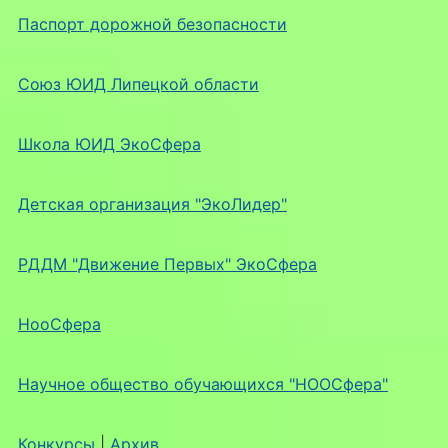
Паспорт дорожной безопасности
Союз ЮИД Липецкой области
Школа ЮИД ЭкоСфера
Детская организация "ЭкоЛидер"
РДДМ "Движение Первых" ЭкоСфера
НооСфера
Научное общество обучающихся "НООСфера"
Конкурсы
|
Архив