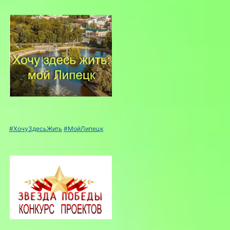
#ХочуЗдесьЖить
#МойЛипецк