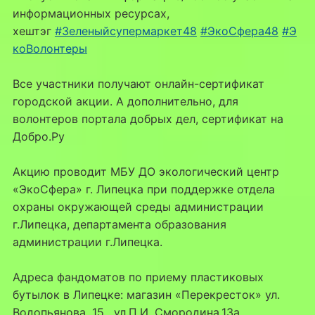
информационных ресурсах,
хештэг
#Зеленыйсупермаркет48
#ЭкоСфера48
#Э
коВолонтеры
Все участники получают онлайн-сертификат
городской акции. А дополнительно, для
волонтеров портала добрых дел, сертификат на
Добро.Ру
Акцию проводит МБУ ДО экологический центр
«ЭкоСфера» г. Липецка при поддержке отдела
охраны окружающей среды администрации
г.Липецка, департамента образования
администрации г.Липецка.
Адреса фандоматов по приему пластиковых
бутылок в Липецке: магазин «Перекресток» ул.
Водопьянова, 15 , ул.П.И. Смородина,13а