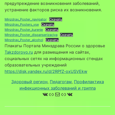
предупреждение возникновения заболеваний,
устранение факторов риска их возникновения.
Minzdrav_Poster_navigator
Скачать
Minzdrav_Posters_vse
Скачать
Minzdrav_Poster_kurenie
Скачать
Minzdrav_Poster_dispanserizaciya
Скачать
Minzdrav_Poster_alcohol
Скачать
Плакаты Портала Минздрава России о здоровье
Takzdorovo.ru
для размещения на сайтах,
социальных сетях на информационных стендах
образовательных учреждений
https://disk.yandex.ru/d/2RPfZ-oxUSVEkw
Здоровый регион
, 
Педагогам
, 
Профилактика
инфекционных заболеваний и гриппа
ВКонтакте
Ссылка
Почта
Ссылка
ВКонтакте