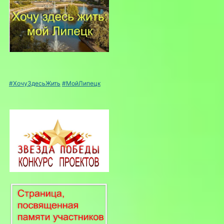
#ХочуЗдесьЖить
#МойЛипецк