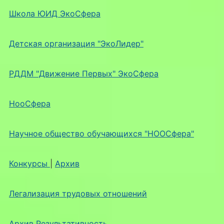
Школа ЮИД ЭкоСфера
Детская организация "ЭкоЛидер"
РДДМ "Движение Первых" ЭкоСфера
НооСфера
Научное общество обучающихся "НООСфера"
Конкурсы
|
Архив
Легализация трудовых отношений
Архив Результативность