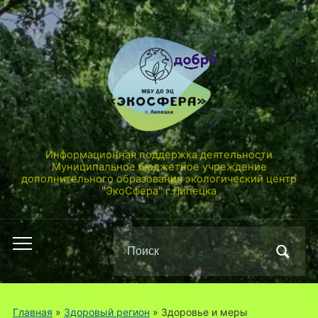
Информационная поддержка деятельности
Муниципальное бюджетное учреждение
дополнительного образования экологический центр
"ЭкоСфера" г.Липецка
Поиск
Переключить
по:
мобильное
меню
Главная
»
Здоровый регион
»
Здоровье и меры