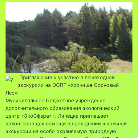
Приглашение к участию в пешеходной
экскурсии на ООПТ «Урочище Сосновый
Лес»!
Муниципальное бюджетное учреждение
дополнительного образования экологический
центр «ЭкоСфера» г. Липецка приглашает
волонтеров для помощи в проведении школьной
экскурсии на особо охраняемую природную