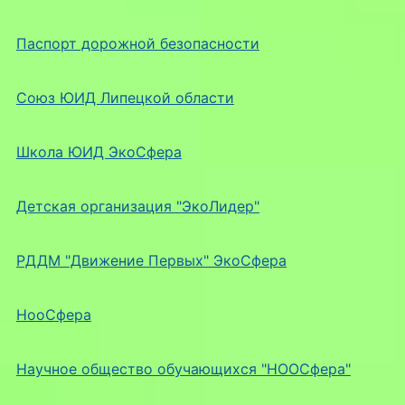
Паспорт дорожной безопасности
Союз ЮИД Липецкой области
Школа ЮИД ЭкоСфера
Детская организация "ЭкоЛидер"
РДДМ "Движение Первых" ЭкоСфера
НооСфера
Научное общество обучающихся "НООСфера"