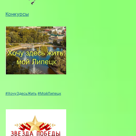
Конкурсы
#ХочуЗдесьЖить
#МойЛипецк