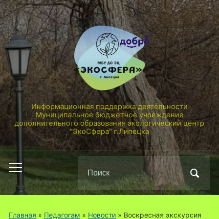
Информационная поддержка деятельности
Муниципальное бюджетное учреждение
дополнительного образования экологический центр
"ЭкоСфера" г.Липецка
Поиск
Переключить
по:
мобильное
меню
Главная
»
Педагогам
»
Новости
»
Воскресная экскурсия