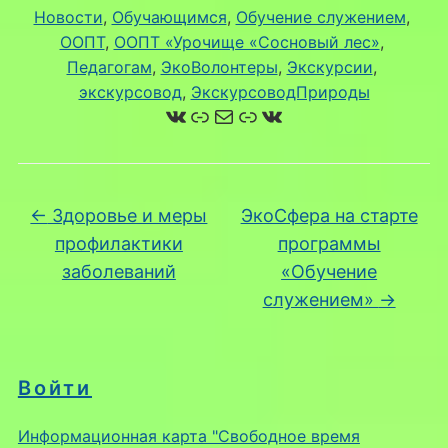
Новости
, 
Обучающимся
, 
Обучение служением
, 
ООПТ
, 
ООПТ «Урочище «Сосновый лес»
, 
Педагогам
, 
ЭкоВолонтеры
, 
Экскурсии
, 
экскурсовод
, 
ЭкскурсоводПрироды
ВКонтакте
Ссылка
Почта
Ссылка
ВКонтакте
←
Здоровье и меры
ЭкоСфера на старте
профилактики
программы
заболеваний
«Обучение
служением»
→
Войти
Информационная карта "Свободное время