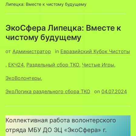
Липецка: Вместе к чистому будущему
ЭкоСфера Липецка: Вместе к
чистому будущему
от
Администратор
in
Евразийский Кубок Чистоты
,
ЕКЧ24
,
Раздельный сбор ТКО
,
Чистые Игры
,
ЭкоВолонтеры
,
ЭкоЛогика раздельного сбора ТКО
on
04.07.2024
Коллективная работа волонтерского
отряда МБУ ДО ЭЦ «ЭкоСфера» г.