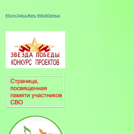
#ХочуЗдесьЖить
#МойЛипецк