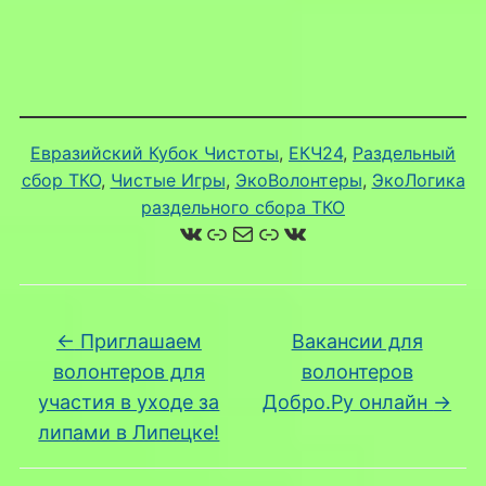
Евразийский Кубок Чистоты
, 
ЕКЧ24
, 
Раздельный
сбор ТКО
, 
Чистые Игры
, 
ЭкоВолонтеры
, 
ЭкоЛогика
раздельного сбора ТКО
ВКонтакте
Ссылка
Почта
Ссылка
ВКонтакте
←
Приглашаем
Вакансии для
волонтеров для
волонтеров
участия в уходе за
Добро.Ру онлайн
→
липами в Липецке!