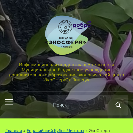
Информационная поддержка деятельности
Муниципальное бюджетное учреждение
дополнительного образования экологический центр
"ЭкоСфера" г.Липецка
Поиск
Переключить
по:
мобильное
меню
Главная
»
Евразийский Кубок Чистоты
»
ЭкоСфера