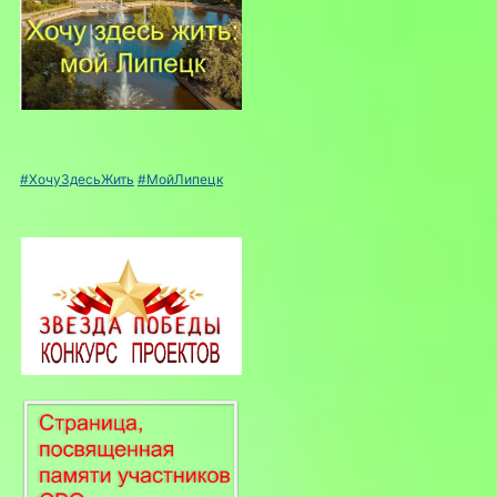
#ХочуЗдесьЖить
#МойЛипецк