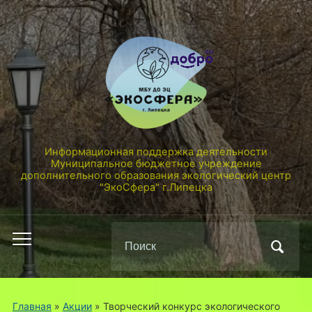
Информационная поддержка деятельности
Муниципальное бюджетное учреждение
дополнительного образования экологический центр
"ЭкоСфера" г.Липецка
Поиск
Переключить
по:
мобильное
меню
Главная
»
Акции
»
Творческий конкурс экологического