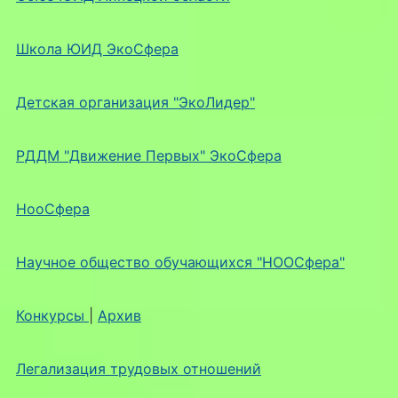
Школа ЮИД ЭкоСфера
Детская организация "ЭкоЛидер"
РДДМ "Движение Первых" ЭкоСфера
НооСфера
Научное общество обучающихся "НООСфера"
Конкурсы
|
Архив
Легализация трудовых отношений