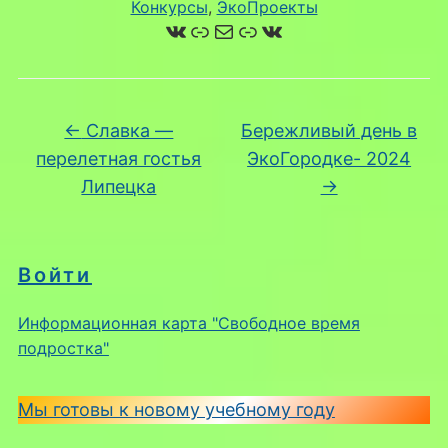
Конкурсы
, 
ЭкоПроекты
ВКонтакте
Ссылка
Почта
Ссылка
ВКонтакте
←
Славка —
Бережливый день в
перелетная гостья
ЭкоГородке- 2024
Липецка
→
Войти
Информационная карта "Свободное время
подростка"
Мы готовы к новому учебному году