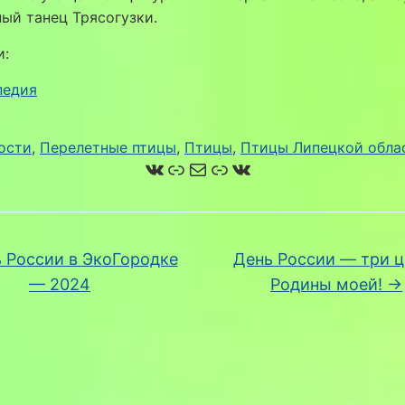
ый танец Трясогузки.
и:
педия
ости
, 
Перелетные птицы
, 
Птицы
, 
Птицы Липецкой обла
ВКонтакте
Ссылка
Почта
Ссылка
ВКонтакте
 России в ЭкоГородке
День России — три ц
— 2024
Родины моей!
→