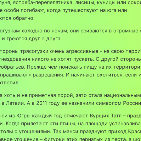
луня, ястреба-перепелятника, лисицы, куницы или соко
 особи погибают, когда путешествуют на юга или
ются обратно.
огузкам холодно по ночам, они сбиваются в огромные 
 и греются друг о друга.
тороны трясогузки очень агрессивные – на свою терр
гнездования никого не хотят пускать. С другой стороны
обратьев. Прежде чем поискать пищу на их территори
прашивают» разрешения. И начинают охотиться, если 
ответил.
а хоть и не приметная порой, зато стала национальны
в Латвии. А в 2011 году ее назначили символом России
нси из Югры каждый год отмечают Вурщих Татл – праз
и. Когда прилетают эти птицы, на площади устанавлив
толы с угощениями. Так манси празднуют приход Крас
авное угощение – фигурки этих пернатых из теста, а шо