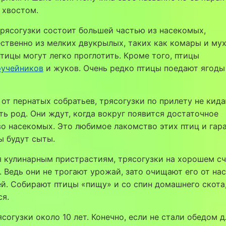
 хвостом.
рясогузки состоит большей частью из насекомых,
твенно из мелких двукрылых, таких как комары и мух
тицы могут легко проглотить. Кроме того, птицы
ручейников
и жуков. Очень редко птицы поедают ягоды
 от пернатых собратьев, трясогузки по прилету не кид
ь род. Они ждут, когда вокруг появится достаточное
о насекомых. Это любимое лакомство этих птиц и гара
ы будут сыты.
 кулинарным пристрастиям, трясогузки на хорошем сч
 Ведь они не трогают урожай, зато очищают его от на
й. Собирают птицы «пищу» и со спин домашнего скота,
ся.
согузки около 10 лет. Конечно, если не стали обедом д