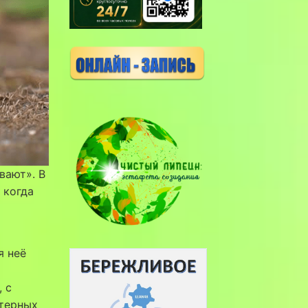
вают». В
 когда
я неё
 с
ктерных