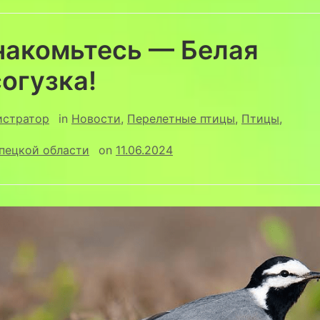
накомьтесь — Белая
огузка!
истратор
in
Новости
,
Перелетные птицы
,
Птицы
,
пецкой области
on
11.06.2024