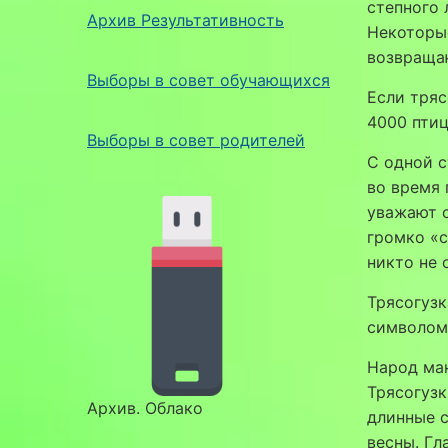
степного 
Архив Результативность
Некоторые
возвраща
Выборы в совет обучающихся
Если тряс
4000 птиц
Выборы в совет родителей
С одной с
во время 
уважают с
громко «с
никто не 
Трясогузк
символом 
Народ ма
Трясогузк
Архив. Облако
длинные с
весны. Гл