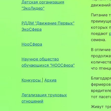
Детская организация
движений
"ЭкоЛидер"
Питание т
преимущес
РДДМ "Движение Первых"
которых п
ЭкоСфера
поедают
семена.
НооСфера
В отличие
продолжат
Научное общество
количеств
обучающихся "НООСфера"
что птенц
Благодаря
Конкурсы
|
Архив
фермеров.
вредителе
Легализация трудовых
тот пасет
отношений
Живут тря