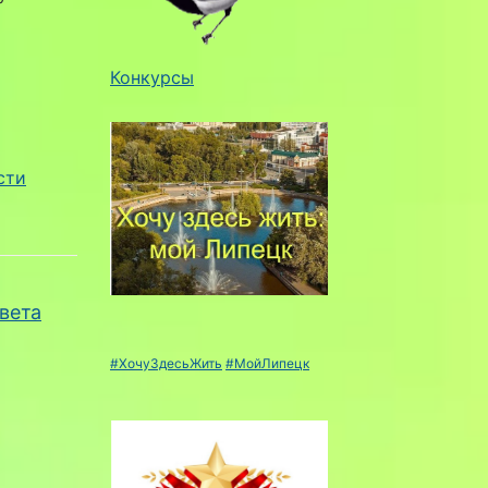
Конкурсы
сти
вета
#ХочуЗдесьЖить
#МойЛипецк