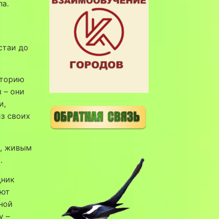
ла.
стаи до
иторию
 – они
и,
из своих
м, живым
.
дник
ают
ной
у –