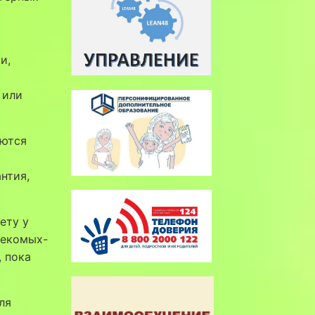
и,
 или
аются
нтия,
ету у
секомых-
 пока
ля