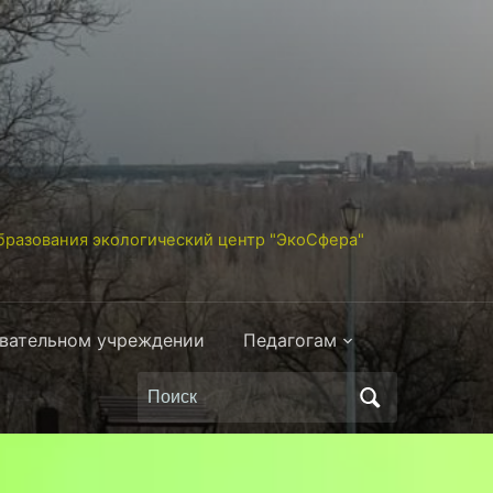
разования экологический центр "ЭкоСфера"
овательном учреждении
Педагогам
Поиск
по: