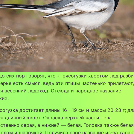
до сих пор говорят, что «трясогузки хвостом лед разби
ерье есть смысл, ведь эти птицы частенько прилетают,
я весенний ледоход. Отсюда и народное название
ки».
согузка достигает длины 16—19 см и массы 20-23 г; дл
н длинный хвост. Окраска верхней части тела
твенно серая, а нижней — белая. Головка также белая,
рлом и шапочкой. Получила своё название из-за хара