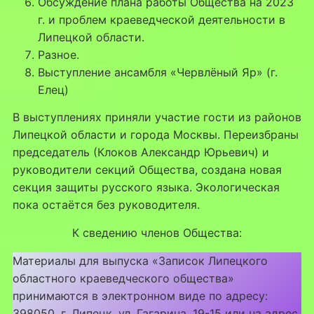
Обсуждение плана работы Общества на 2023
г. и проблем краеведческой деятельности в
Липецкой области.
Разное.
Выступление ансамбля «Червлёный Яр» (г.
Елец)
В выступлениях приняли участие гости из районов
Липецкой области и города Москвы. Переизбраны
председатель (Клоков Александр Юрьевич) и
руководители секций Общества, создана новая
секция защиты русского языка. Экологическая
пока остаётся без руководителя.
К сведению членов Общества:
Материалы для выпуска «Записок Липецкого
областного краеведческого общества»
принимаются в электронном виде по адресу:
398050, г. Липецк, ул. Гагарина, 19-15 или на адрес