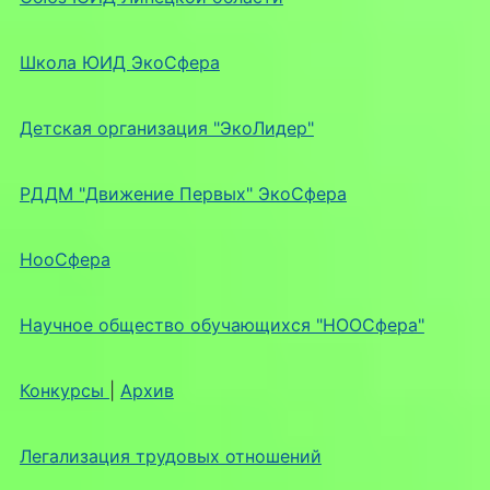
Школа ЮИД ЭкоСфера
Детская организация "ЭкоЛидер"
РДДМ "Движение Первых" ЭкоСфера
НооСфера
Научное общество обучающихся "НООСфера"
Конкурсы
|
Архив
Легализация трудовых отношений