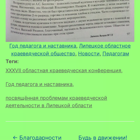
Год педагога и наставника
, 
Липецкое областное
краеведческой общество
, 
Новости
, 
Педагогам
Теги:
XXXVII областная краеведческая конференция
,
Год педагога и наставника
,
посвящённая проблемам краеведческой
деятельности в Липецкой области
←
Благодарности
Будь в движении!