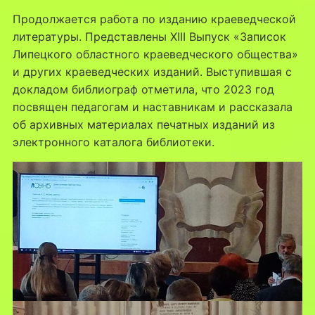
Продолжается работа по изданию краеведческой
литературы. Представлены XIII Выпуск «Записок
Липецкого областного краеведческого общества»
и других краеведческих изданий. Выступившая с
докладом библиограф отметила, что 2023 год
посвящен педагогам и наставникам и рассказала
об архивных материалах печатных изданий из
электронного каталога библиотеки.