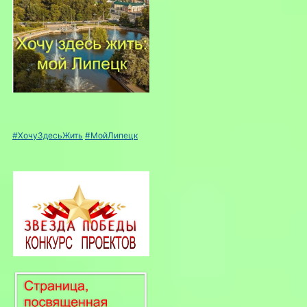
#ХочуЗдесьЖить
#МойЛипецк