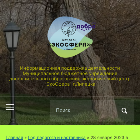
Информационная поддержка деятельности
Муниципальное бюджетное учреждение
дополнительного образования экологический центр
"ЭкоСфера" г.Липецка
Поиск
Переключить
по:
мобильное
меню
Главная
»
Год педагога и наставника
»
28 января 2023 в