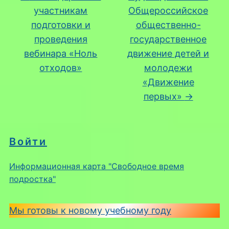
участникам
Общероссийское
подготовки и
общественно-
проведения
государственное
вебинара «Ноль
движение детей и
отходов»
молодежи
«Движение
первых»
→
Войти
Информационная карта "Свободное время
подростка"
Мы готовы к новому учебному году