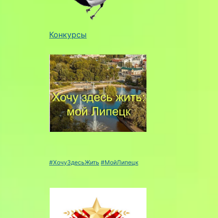
Конкурсы
#ХочуЗдесьЖить
#МойЛипецк