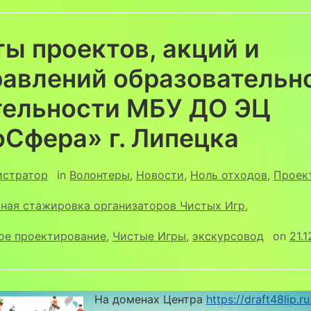
ы проектов, акций и
равлений образовательн
тельности МБУ ДО ЭЦ
Сфера» г. Липецка
истратор
in
Волонтеры
,
Новости
,
Ноль отходов
,
Проек
ьная стажировка организаторов Чистых Игр
,
ое проектирование
,
Чистые Игры
,
экскурсовод
on
21.
На доменах Центра
https://draft48lip.ru