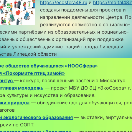
https://ecosfera48.ru
и
https://moltal48.
созданы поддомены для проектов и
направлений деятельности Центра. П
реализуются совместно с социально-
ескими партнёрами из образовательных и социально-
ованных общественных организаций при поддержке
ций и учреждений администраций города Липецка и
ьства Липецкой области
ое общество обучающихся «НООСфера»
я «Покормите птиц зимой»
антус
— конкурс, посвященный растению Мискантус
нтливая молодежь
— проект МБУ ДО ЭЦ «ЭкоСфера» г.
ре культуры и искусства и образования.
оки природы
— объединение пдо для обучающихся, ро
агогов
й экологического образования
— выставки, виртуальн
рсии по ООПТ.
курсовод природы.Волонтер»
— подготовка экскурси