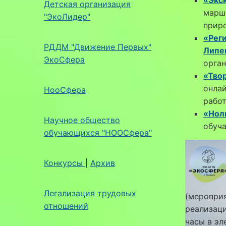
Детская организация
марш
"ЭкоЛидер"
прир
«Рег
РДДМ "Движение Первых"
Липе
ЭкоСфера
орган
«Тво
онлай
НооСфера
работ
«Нол
Научное общество
обуч
обучающихся "НООСфера"
Конкурсы
|
Архив
Легализация трудовых
(мероприя
отношений
реализац
часы в эл