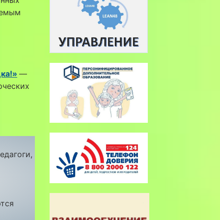
яемым
ка!»
—
рческих
едагоги,
ются