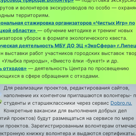
рутов и волонтеров экскурсоводов по особо — охран
одным территориям.
иональная стажировка организаторов «Чистых Игр» по
цкой области»
— обучение методике и тренинг новых
изаторов уборок в формате экологического квеста.
рческая деятельность МБУ ДО ЭЦ «ЭкоСфера» г.Липец
н выставки работ участников городских выставок тво
 «Улыбка природы», «Вместо ёлки -букет!» и др.
ь отходов»
— деятельность Центра по просвещению
ающихся в сфере обращения с отходами.
Для реализации проектов, редактирования сайтов,
наполнение их контентом приглашаются волонтеры- п
студенты и старшеклассники через сервис
Dobro.ru.
Конкретные вакансии для выполнения добрых дел
тий проектов) будут размещаться на сервисе по мере
ии проектов. Зарегистрированным волонтерам отмеча
ектронную книжку волонтера и выдаются сертификаты.