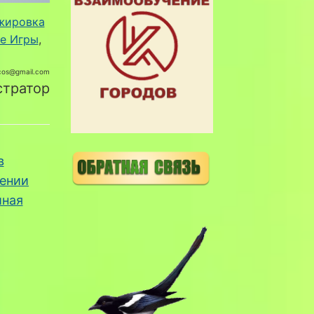
жировка
е Игры
, 
cos@gmail.com
тратор
в
ении
иная