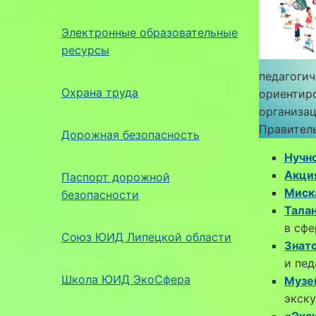
Электронные образовательные
ресурсы
педагогич
Охрана труда
ориентир
организа
Правител
Дорожная безопасность
Нучн
Акци
Паспорт дорожной
Миск
безопасности
Тала
в сфе
Союз ЮИД Липецкой области
Знат
и пед
Школа ЮИД ЭкоСфера
Музе
экску
«Экс