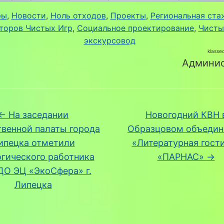
ры
, 
Новости
, 
Ноль отходов
, 
Проекты
, 
Региональная ста
торов Чистых Игр
, 
Социальное проектирование
, 
Чисты
экскурсовод
klasse
Админис
←
На заседании
Новогодний КВН 
венной палаты города
Образцовом объедин
ипецка отметили
«Литературная гост
огического работника
«ПАРНАС»
→
ДО ЭЦ «ЭкоСфера» г.
Липецка