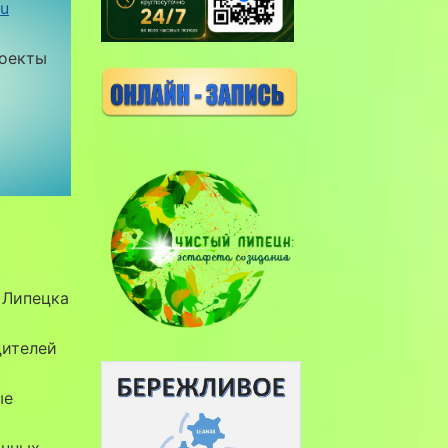
ru
роекты
 Липецка
дителей
ые
онных