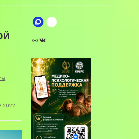
ой
Ссылка
ВКонтакте
ты
,
12.2022
,