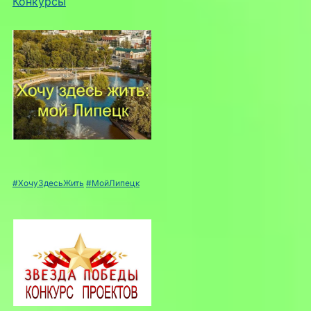
Конкурсы
#ХочуЗдесьЖить
#МойЛипецк