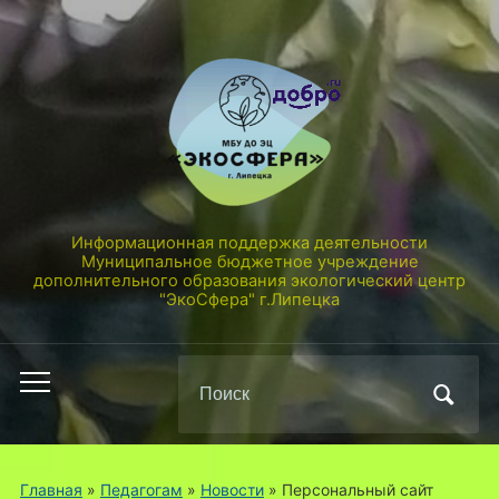
Информационная поддержка деятельности
Муниципальное бюджетное учреждение
дополнительного образования экологический центр
"ЭкоСфера" г.Липецка
Поиск
Переключить
по:
мобильное
меню
Главная
»
Педагогам
»
Новости
»
Персональный сайт