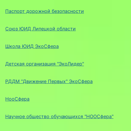
Паспорт дорожной безопасности
Союз ЮИД Липецкой области
Школа ЮИД ЭкоСфера
Детская организация "ЭкоЛидер"
РДДМ "Движение Первых" ЭкоСфера
НооСфера
Научное общество обучающихся "НООСфера"