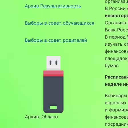
организац
Архив Результативность
В России
инвестор
Организа
Выборы в совет обучающихся
Банк Росс
В период 
Выборы в совет родителей
изучать с
финансовы
площадок
бумаг.
Расписан
неделе и
Вебинары
взрослых 
и формиро
Архив. Облако
финансовы
посредник