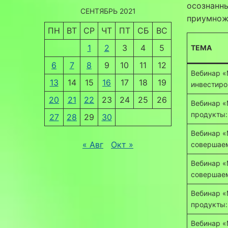
осознанны
СЕНТЯБРЬ 2021
приумнож
ПН
ВТ
СР
ЧТ
ПТ
СБ
ВС
1
2
3
4
5
ТЕМА
6
7
8
9
10
11
12
Вебинар «
13
14
15
16
17
18
19
инвестиро
20
21
22
23
24
25
26
Вебинар «
продукты:
27
28
29
30
Вебинар «
« Авг
Окт »
совершаем
Вебинар «
совершаем
Вебинар «
продукты:
Вебинар «