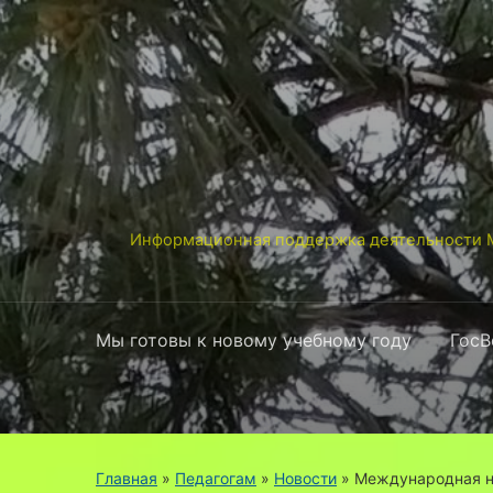
Информационная поддержка деятельности М
Мы готовы к новому учебному году
ГосВ
Главная
»
Педагогам
»
Новости
»
Международная не