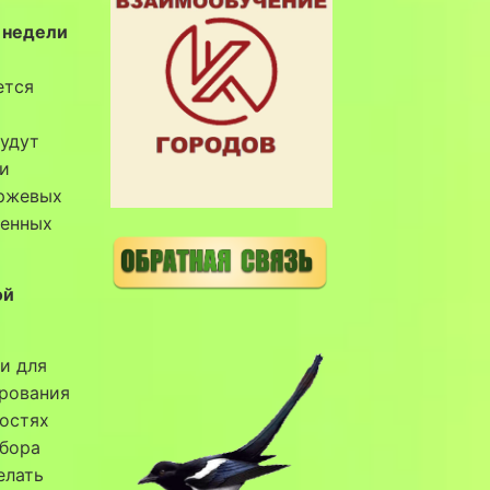
 недели
ется
будут
ми
иржевых
ценных
ой
и для
ирования
ностях
ыбора
елать