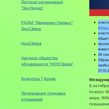
Детская организация
"ЭкоЛидер"
РДДМ "Движение Первых"
участ
(
https:
ЭкоСфера
участ
общег
НооСфера
просм
инвест
29 сен
Научное общество
Обращ
обучающихся "НООСфера"
необхо
01.10.
Конкурсы
|
Архив
Междунар
В октябре
Investor 
Легализация трудовых
мира. WI
отношений
повышени