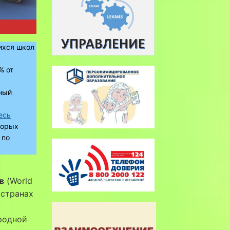
ихся школ
% от
ный
есь
торых
 по
в
(World
 странах
родной