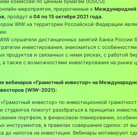
ией комиссий по ценным бумагам (IOSCO).
 онлайн-мероприятия, приуроченные к
Международной
ов,
пройдут
с 04 по 15 октября 2021 года.
тором WIW на территории Российской Федерации явля
ии.
WIW слушатели дистанционных занятий Банка России 
тратегии инвестирования, знакомиться с особенностя
х продуктов и связанных с ними рисках, с работой б
, а также с возможностями инвестирования на рынке 
ие вебинаров «Грамотный инвестор» на Международн
нвесторов (WIW-2021):
 «Грамотный инвестор» по инвестиционной грамотност
и студентов помогут разобраться в принципах инвест
вании портфеля, в финансовом планировании, особен
х инструментов, в правилах совершения сделок: от в
а до налогов на инвестиции. Вебинары мотивируют сд