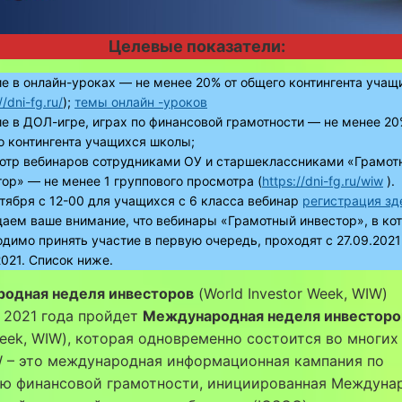
Целевые показатели:
ие в онлайн-уроках — не менее 20% от общего контингента учащ
//dni-fg.ru/
);
темы онлайн -уроков
ие в ДОЛ-игре, играх по финансовой грамотности — не менее 20
о контингента учащихся школы;
отр вебинаров сотрудниками ОУ и старшеклассниками «Грамот
ор» — не менее 1 группового просмотра (
https://dni-fg.ru/wiw
).
тября с 12-00 для учащихся с 6 класса вебинар
регистрация зд
аем ваше внимание, что вебинары «Грамотный инвестор», в ко
димо принять участие в первую очередь, проходят с 27.09.2021
2021. Список ниже.
одная неделя инвесторов
(World Investor Week, WIW)
 2021 года пройдет
Международная неделя инвесторо
Week, WIW), которая одновременно состоится во многих
W – это международная информационная кампания по
ю финансовой грамотности, инициированная Междуна