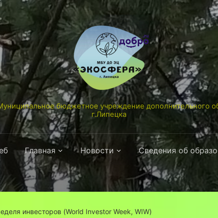
униципальное бюджетное учреждение дополнительного об
г.Липецка
еб
Главная
Новости
Сведения об образ
деля инвесторов (World Investor Week, WIW)