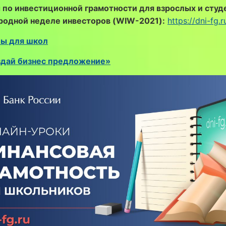
по инвестиционной грамотности для взрослых и студ
одной неделе инвесторов (WIW-2021):
https://dni-fg.
ы для школ
здай бизнес предложение»