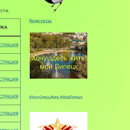
сти.
Конкурсы
ЛКА
СТРАЦИЯ
СТРАЦИЯ
СТРАЦИЯ
СТРАЦИЯ
#ХочуЗдесьЖить
#МойЛипецк
СТРАЦИЯ