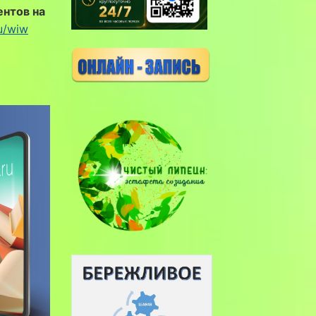
ентов на
ru/wiw