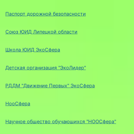
Паспорт дорожной безопасности
Союз ЮИД Липецкой области
Школа ЮИД ЭкоСфера
Детская организация "ЭкоЛидер"
РДДМ "Движение Первых" ЭкоСфера
НооСфера
Научное общество обучающихся "НООСфера"