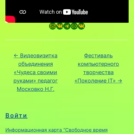
Почта
ВКонтакте
Telegram
Ссылка
ВКонтакте
←
Видеовизитка
Фестиваль
объединения
компьютерного
«Чудеса своими
творчества
руками» педагог
«Поколение IT»
→
Московко Н.Г.
Войти
Информационная карта "Свободное время