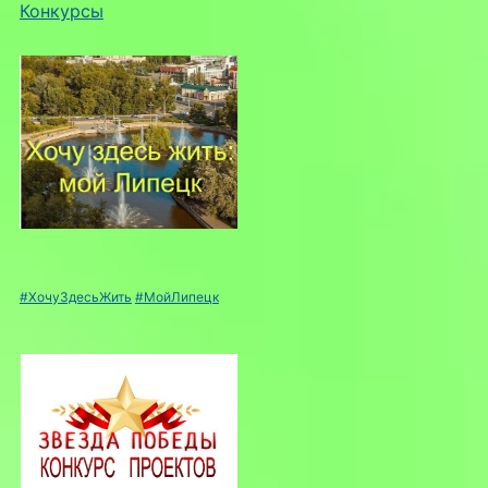
Конкурсы
#ХочуЗдесьЖить
#МойЛипецк