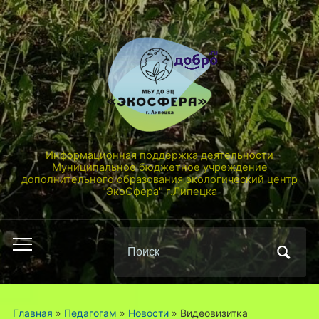
Информационная поддержка деятельности
Муниципальное бюджетное учреждение
дополнительного образования экологический центр
"ЭкоСфера" г.Липецка
Поиск
Переключить
по:
мобильное
меню
Главная
»
Педагогам
»
Новости
»
Видеовизитка