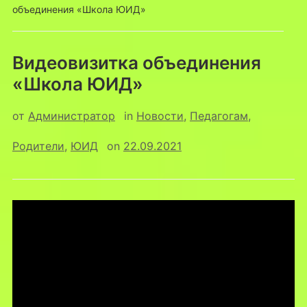
объединения «Школа ЮИД»
Видеовизитка объединения
«Школа ЮИД»
от
Администратор
in
Новости
,
Педагогам
,
Родители
,
ЮИД
on
22.09.2021