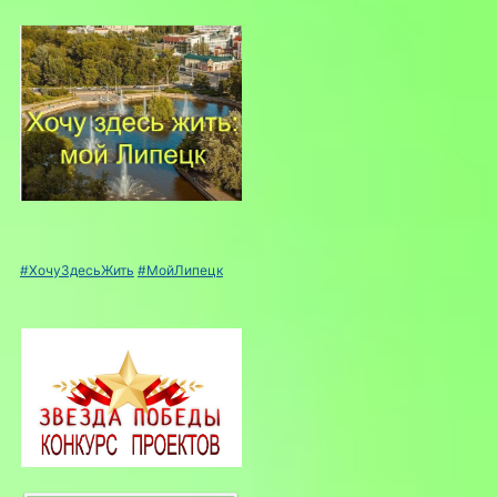
#ХочуЗдесьЖить
#МойЛипецк