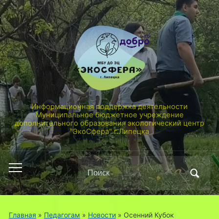
Информационная поддержка деятельности
Муниципальное бюджетное учреждение
дополнительного образования экологический центр
"ЭкоСфера" г.Липецка
Поиск
Переключить
по:
мобильное
меню
Главная
»
Педагогам
»
Новости
»
Осенний Кубок