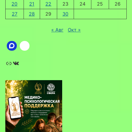
20
21
22
23
24
25
26
27
28
29
30
« Авг
Окт »
Ссылка
ВКонтакте