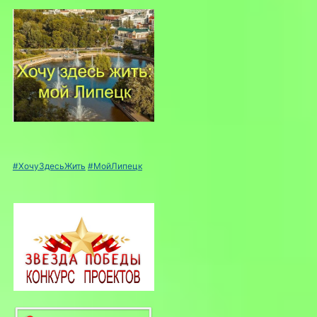
#ХочуЗдесьЖить
#МойЛипецк