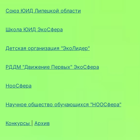
Союз ЮИД Липецкой области
Школа ЮИД ЭкоСфера
Детская организация "ЭкоЛидер"
РДДМ "Движение Первых" ЭкоСфера
НооСфера
Научное общество обучающихся "НООСфера"
Конкурсы
|
Архив