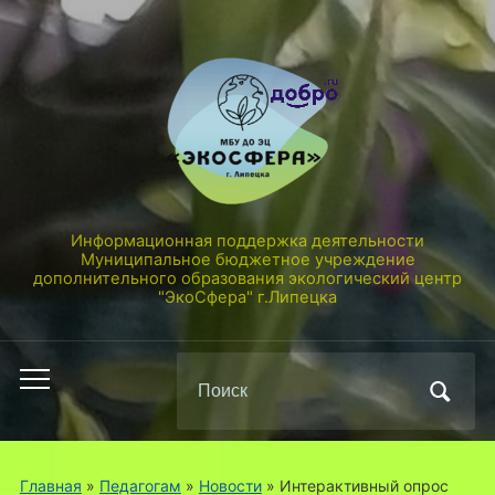
Информационная поддержка деятельности
Муниципальное бюджетное учреждение
дополнительного образования экологический центр
"ЭкоСфера" г.Липецка
Поиск
Переключить
по:
мобильное
меню
Главная
»
Педагогам
»
Новости
»
Интерактивный опрос