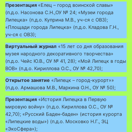
Презентация
«Елец – город воинской славы»
(п.д.о. Насонова С.Н.,ОУ № 24; «Музеи города
Липецка» (п.д.о. Куприна М.В., уч-ся с ОВЗ);
«Площади города Липецка» (п.д.о. Кладова Г.Н.,
уч-ся с ОВЗ);
Виртуальный журнал
«15 лет со дня образования
музея народного декоративного творчества»
(п.д.о. Чейс Ю.В., ОУ № 41, 28); «Мой Липецк в годы
ВОВ» (п.д.о. Кириллова О.С., ОУ № 42,70);
Открытое занятие
«Липецк – город-курорт»»
(п.д.о. Армашова М.В., Маркина О.Н., ОУ № 50);
Презентация
«История Липецка в Первую
мировую войну» (п.д.о. Кириллова О.С., ОУ №
42,70); «Русский Баден-баден» (история курорта
«Липецкие воды») (п.д.о. Московко Н.Г., ЭЦ
«ЭкоСфера»);