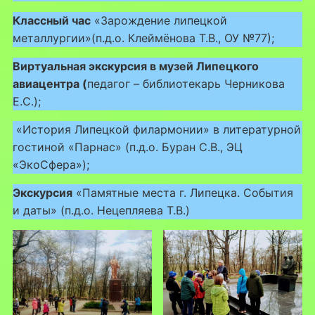
Классный час
«Зарождение липецкой
металлургии»(п.д.о. Клеймёнова Т.В., ОУ №77);
Виртуальная экскурсия в музей Липецкого
авиацентра (
педагог – библиотекарь Черникова
Е.С.);
«История Липецкой филармонии» в литературной
гостиной «Парнас» (п.д.о. Буран С.В., ЭЦ
«ЭкоСфера»);
Экскурсия
«Памятные места г. Липецка. События
и даты» (п.д.о. Нецепляева Т.В.)