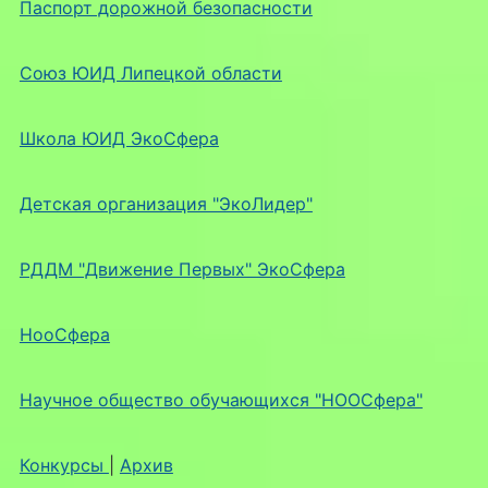
Паспорт дорожной безопасности
Союз ЮИД Липецкой области
Школа ЮИД ЭкоСфера
Детская организация "ЭкоЛидер"
РДДМ "Движение Первых" ЭкоСфера
НооСфера
Научное общество обучающихся "НООСфера"
Конкурсы
|
Архив