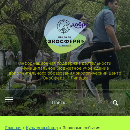
Информационная поддержка деятельности
Муниципальное бюджетное учреждение
дополнительного образования экологический центр
"ЭкоСфера" г.Липецка
Поиск
Переключить
по:
мобильное
меню
Главная
»
Культурный код
»
Знаковые события