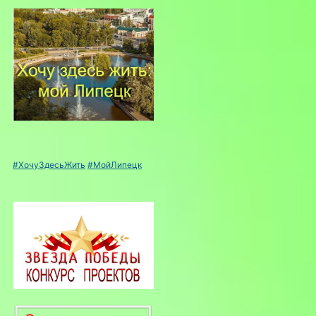
#ХочуЗдесьЖить
#МойЛипецк