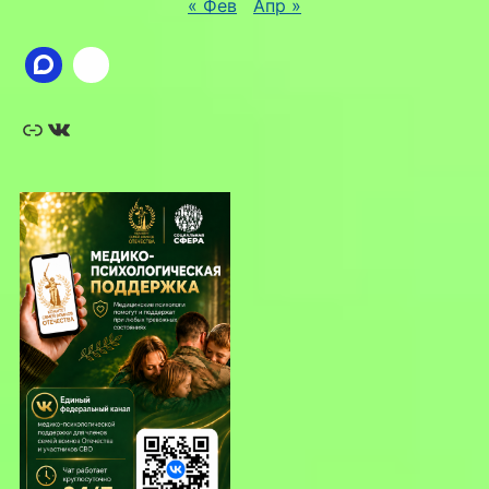
« Фев
Апр »
Ссылка
ВКонтакте