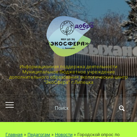
Информационная поддержка деятельности
Муниципальное бюджетное учреждение
дополнительного образования экологический центр
"ЭкоСфера" г.Липецка
Поиск
Переключить
по:
мобильное
меню
Главная
»
Педагогам
»
Новости
»
Городской опрос по