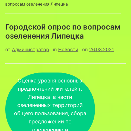
вопросам озеленения Липецка
Городской опрос по вопросам
озеленения Липецка
от
Администратор
in
Новости
on
26.03.2021
Оценка уровня основных
предпочтений жителей г.
Липецка в части
озелененных территорий
общего пользования, сбора
предложений по
озеленению и