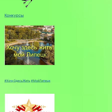
Конкурсы
#ХочуЗдесьЖить
#МойЛипецк