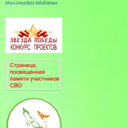
#ХочуЗдесьЖить
#МойЛипецк