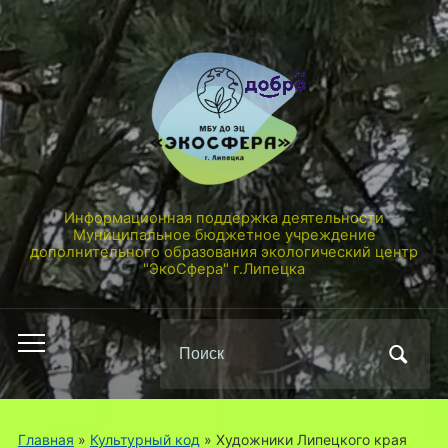
Информационная поддержка деятельности
Муниципальное бюджетное учреждение
дополнительного образования экологический центр
"ЭкоСфера" г.Липецка
Поиск
Переключить
по:
мобильное
меню
Главная
»
Культурный код
»
Художники Липецкого края