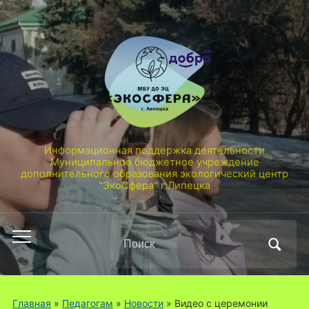
Информационная поддержка деятельности
Муниципальное бюджетное учреждение
дополнительного образования экологический центр
"ЭкоСфера" г.Липецка
Поиск
Переключить
по:
мобильное
меню
Главная
»
Педагогам
»
Новости
»
Видео с церемонии