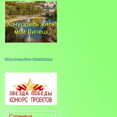
#ХочуЗдесьЖить
#МойЛипецк