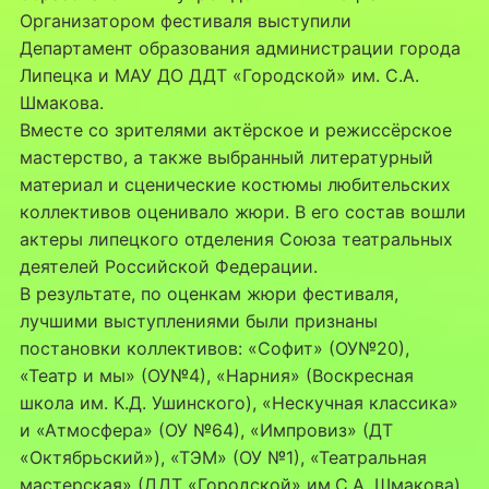
Организатором фестиваля выступили
Департамент образования администрации города
Липецка и МАУ ДО ДДТ «Городской» им. С.А.
Шмакова.
Вместе со зрителями актёрское и режиссёрское
мастерство, а также выбранный литературный
материал и сценические костюмы любительских
коллективов оценивало жюри. В его состав вошли
актеры липецкого отделения Союза театральных
деятелей Российской Федерации.
В результате, по оценкам жюри фестиваля,
лучшими выступлениями были признаны
постановки коллективов: «Софит» (ОУ№20),
«Театр и мы» (ОУ№4), «Нарния» (Воскресная
школа им. К.Д. Ушинского), «Нескучная классика»
и «Атмосфера» (ОУ №64), «Импровиз» (ДТ
«Октябрьский»), «ТЭМ» (ОУ №1), «Театральная
мастерская» (ДДТ «Городской» им.С.А. Шмакова),