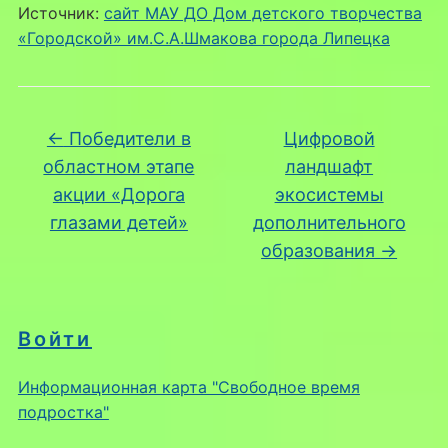
Источник:
сайт МАУ ДО Дом детского творчества
«Городской» им.С.А.Шмакова города Липецка
←
Победители в
Цифровой
областном этапе
ландшафт
акции «Дорога
экосистемы
глазами детей»
дополнительного
образования
→
Войти
Информационная карта "Свободное время
подростка"