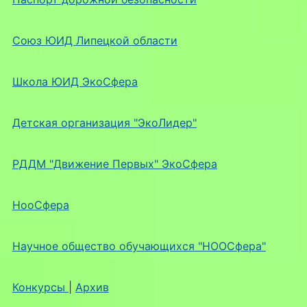
Союз ЮИД Липецкой области
Школа ЮИД ЭкоСфера
Детская организация "ЭкоЛидер"
РДДМ "Движение Первых" ЭкоСфера
НооСфера
Научное общество обучающихся "НООСфера"
Конкурсы
|
Архив