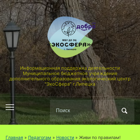
Информационная поддержка деятельности
Муниципальное бюджетное учреждение
дополнительного образования экологический центр
"ЭкоСфера" г.Липецка
Поиск
Переключить
по:
мобильное
меню
Главная
»
Педагогам
»
Новости
»
Живи по правилам!