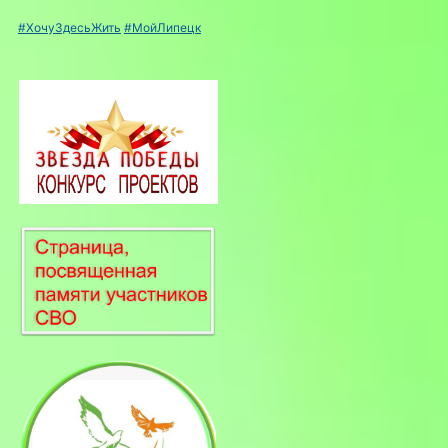
#ХочуЗдесьЖить
#МойЛипецк