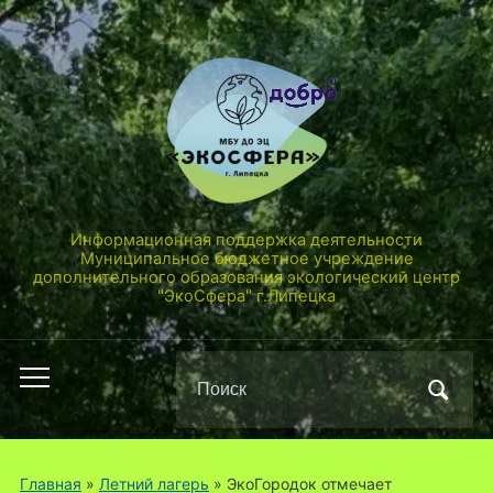
Информационная поддержка деятельности
Муниципальное бюджетное учреждение
дополнительного образования экологический центр
"ЭкоСфера" г.Липецка
Поиск
Переключить
по:
мобильное
меню
Главная
»
Летний лагерь
»
ЭкоГородок отмечает