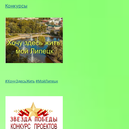
Конкурсы
#ХочуЗдесьЖить
#МойЛипецк