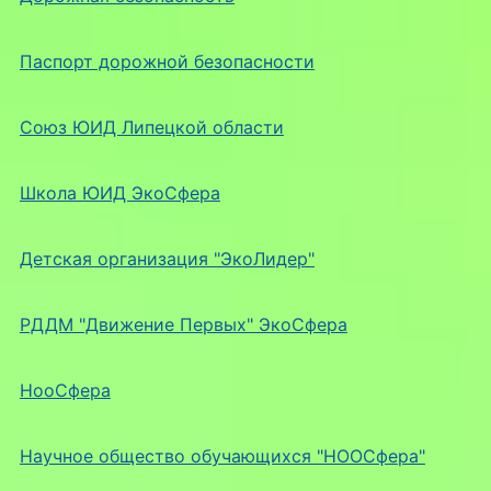
Паспорт дорожной безопасности
Союз ЮИД Липецкой области
Школа ЮИД ЭкоСфера
Детская организация "ЭкоЛидер"
РДДМ "Движение Первых" ЭкоСфера
НооСфера
Научное общество обучающихся "НООСфера"