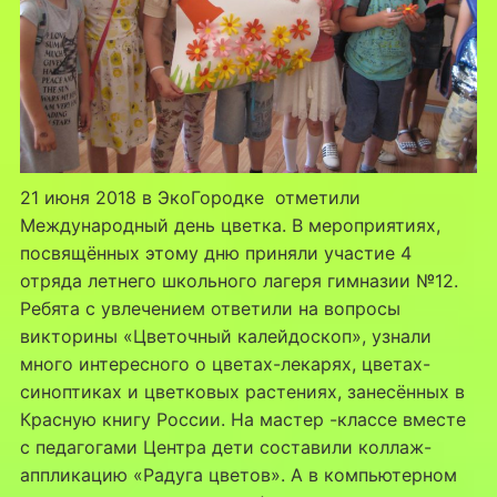
21 июня 2018 в ЭкоГородке отметили
Международный день цветка. В мероприятиях,
посвящённых этому дню приняли участие 4
отряда летнего школьного лагеря гимназии №12.
Ребята с увлечением ответили на вопросы
викторины «Цветочный калейдоскоп», узнали
много интересного о цветах-лекарях, цветах-
синоптиках и цветковых растениях, занесённых в
Красную книгу России. На мастер -классе вместе
с педагогами Центра дети составили коллаж-
аппликацию «Радуга цветов». А в компьютерном