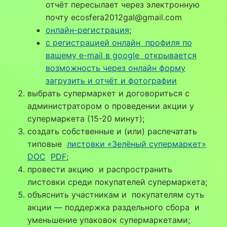
отчёт пересылает через электронную
почту ecosfera2012gal@gmail.com
онлайн-регистрация
;
с регистрацией онлайн профиля по
вашему e-mail в google открывается
возможность через онлайн форму
загрузить и отчёт и фотографии
выбрать супермаркет и договориться с
администратором о проведении акции у
супермаркета (15-20 минут);
создать собственные и (или) распечатать
типовые
листовки «Зелёный супермаркет»
DOC
PDF
;
провести акцию и распространить
листовки среди покупателей супермаркета;
объяснить участникам и покупателям суть
акции — поддержка раздельного сбора и
уменьшение упаковок супермаркетами;