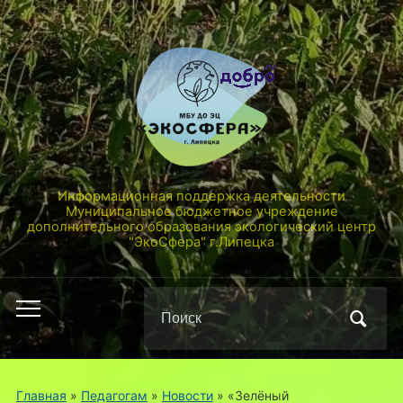
Информационная поддержка деятельности
Муниципальное бюджетное учреждение
дополнительного образования экологический центр
"ЭкоСфера" г.Липецка
Поиск
Переключить
по:
мобильное
меню
Главная
»
Педагогам
»
Новости
»
«Зелёный