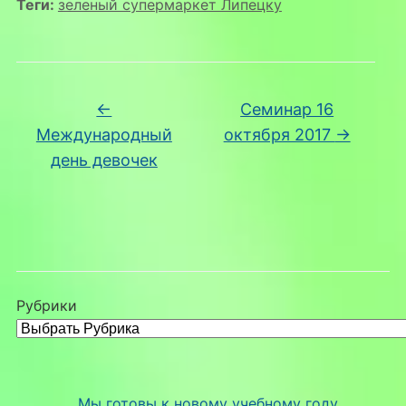
Теги:
зеленый супермаркет Липецку
←
Семинар 16
Международный
октября 2017
→
день девочек
Рубрики
Мы готовы к новому учебному году