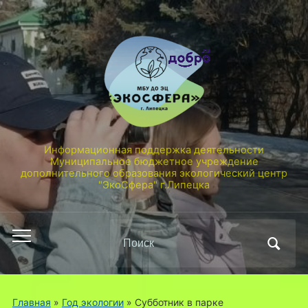
Информационная поддержка деятельности
Муниципальное бюджетное учреждение
дополнительного образования экологический центр
"ЭкоСфера" г.Липецка
Поиск
Переключить
по:
мобильное
меню
Главная
»
Год экологии
»
Субботник в парке