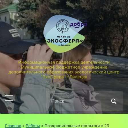
Информационная поддержка деятельности
Муниципальное бюджетное учреждение
дополнительного образования экологический центр
"ЭкоСфера" г.Липецка
Поиск
Переключить
по:
мобильное
меню
Главная
»
Работы
»
Поздравительные открытки к 23