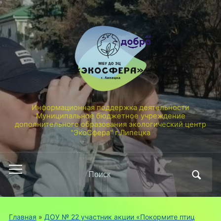
Информационная поддержка деятельности
Муниципальное бюджетное учреждение
дополнительного образования экологический центр
"ЭкоСфера" г.Липецка
Поиск
Переключить
по:
мобильное
меню
Главная
»
ДОУ № 22 участник акции «Покормите птиц