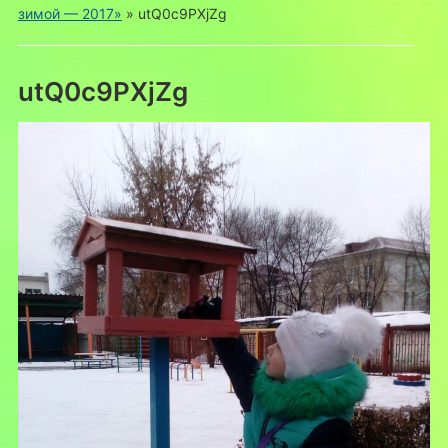
зимой — 2017»
»
utQ0c9PXjZg
utQ0c9PXjZg