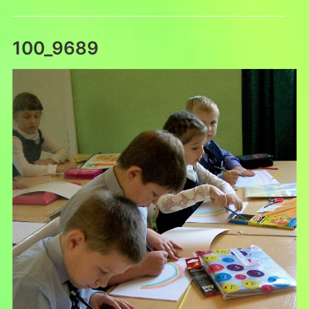
100_9689