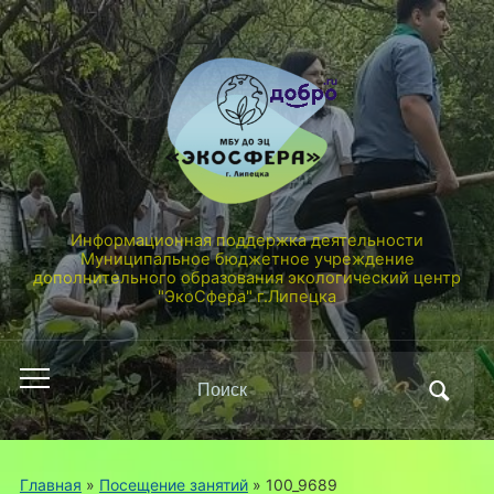
Информационная поддержка деятельности
Муниципальное бюджетное учреждение
дополнительного образования экологический центр
"ЭкоСфера" г.Липецка
Поиск
Переключить
по:
мобильное
меню
Главная
»
Посещение занятий
»
100_9689