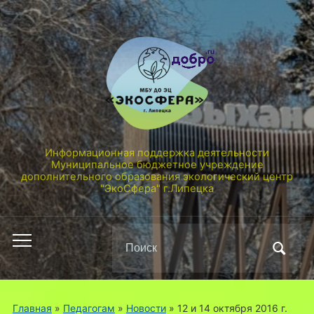
Информационная поддержка деятельности
Муниципальное бюджетное учреждение
дополнительного образования экологический центр
"ЭкоСфера" г.Липецка
Поиск
Переключить
по:
мобильное
меню
Главная
»
Педагогам
»
Новости
»
12 и 14 октября 2016 г.