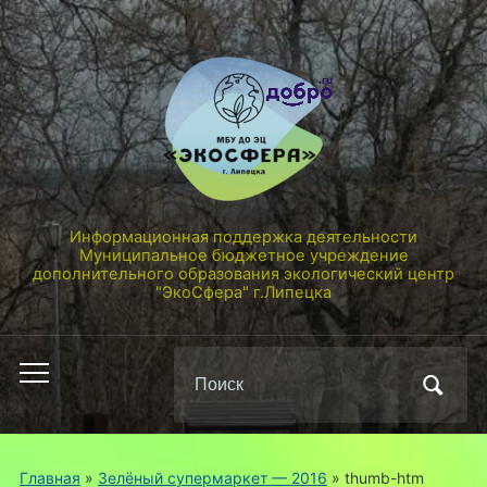
Информационная поддержка деятельности
Муниципальное бюджетное учреждение
дополнительного образования экологический центр
"ЭкоСфера" г.Липецка
Поиск
Переключить
по:
мобильное
меню
Главная
»
Зелёный супермаркет — 2016
»
thumb-htm