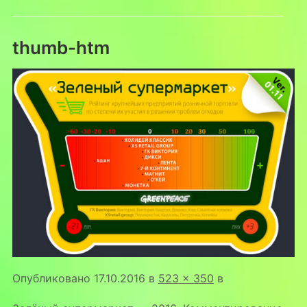
thumb-htm
Опубликовано
17.10.2016
в
523 × 350
в