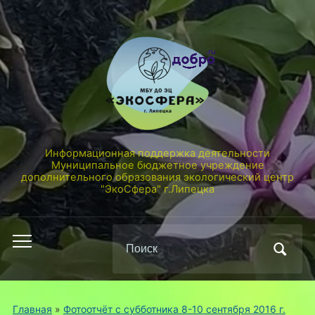
Информационная поддержка деятельности
Муниципальное бюджетное учреждение
дополнительного образования экологический центр
"ЭкоСфера" г.Липецка
Поиск
Переключить
по:
мобильное
меню
Главная
»
Фотоотчёт с субботника 8-10 сентября 2016 г.