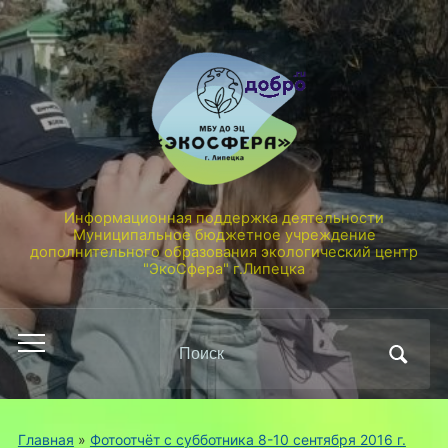
Информационная поддержка деятельности
Муниципальное бюджетное учреждение
дополнительного образования экологический центр
"ЭкоСфера" г.Липецка
Поиск
Переключить
по:
мобильное
меню
Главная
»
Фотоотчёт с субботника 8-10 сентября 2016 г.