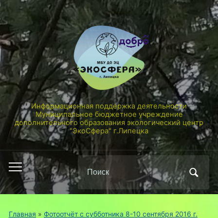
Информационная поддержка деятельности
Муниципальное бюджетное учреждение
дополнительного образования экологический центр
"ЭкоСфера" г.Липецка
Поиск
Переключить
по:
мобильное
меню
Главная
»
Фотоотчёт с субботника 8-10 сентября 2016 г.