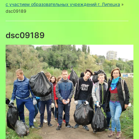
с участием образовательных учреждений г. Липецка
»
dsc09189
dsc09189