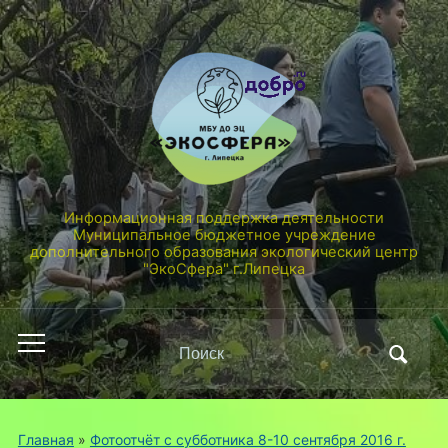
Информационная поддержка деятельности
Муниципальное бюджетное учреждение
дополнительного образования экологический центр
"ЭкоСфера" г.Липецка
Поиск
Переключить
по:
мобильное
меню
Главная
»
Фотоотчёт с субботника 8-10 сентября 2016 г.