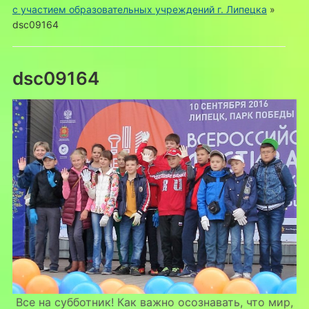
с участием образовательных учреждений г. Липецка
»
dsc09164
dsc09164
Все на субботник! Как важно осознавать, что мир,