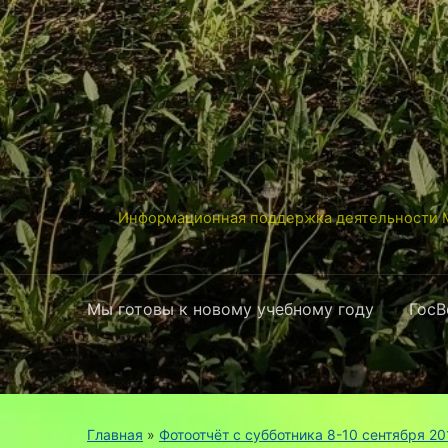
Информационная поддержка деятельности М
Мы готовы к новому учебному году
ГосВ
Главная
»
Фотоотчёт с субботника 8-10 сентября 20