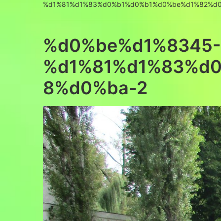
%d1%81%d1%83%d0%b1%d0%b1%d0%be%d1%82%d
%d0%be%d1%8345-
%d1%81%d1%83%d
8%d0%ba-2