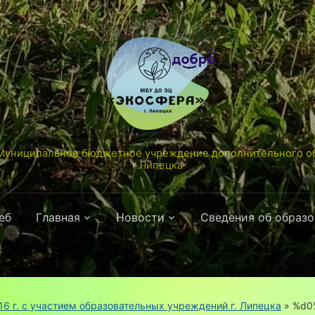
униципальное бюджетное учреждение дополнительного об
г.Липецка
еб
Главная
Новости
Сведения об образ
16 г. с участием образовательных учреждений г. Липецка
»
%d0