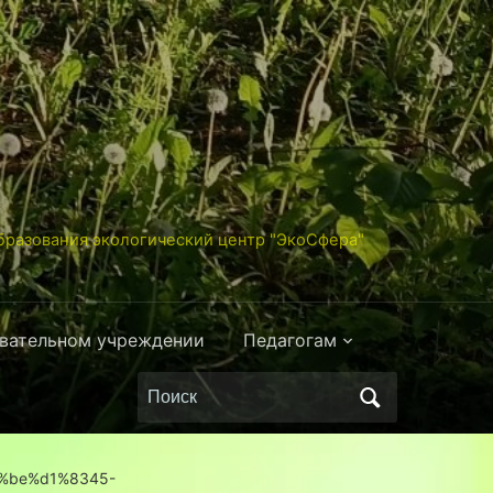
разования экологический центр "ЭкоСфера"
овательном учреждении
Педагогам
Поиск
по:
%be%d1%8345-