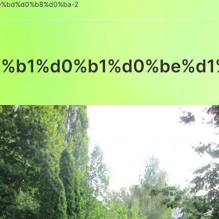
0%bd%d0%b8%d0%ba-2
0%b1%d0%b1%d0%be%d