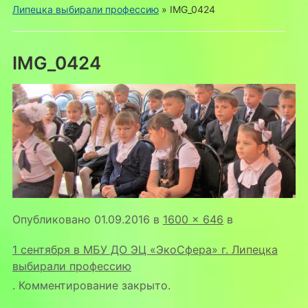
Липецка выбирали профессию
»
IMG_0424
IMG_0424
Опубликовано
01.09.2016
в
1600 × 646
в
1 сентября в МБУ ДО ЭЦ «ЭкоСфера» г. Липецка
выбирали профессию
. Комментирование закрыто.