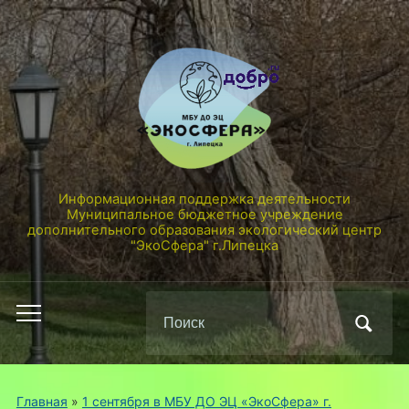
Информационная поддержка деятельности
Муниципальное бюджетное учреждение
дополнительного образования экологический центр
"ЭкоСфера" г.Липецка
Поиск
Переключить
по:
мобильное
меню
Главная
»
1 сентября в МБУ ДО ЭЦ «ЭкоСфера» г.