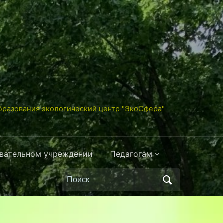
разования экологический центр "ЭкоСфера"
овательном учреждении
Педагогам
Поиск
по: