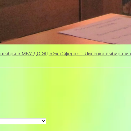
ентября в МБУ ДО ЭЦ «ЭкоСфера» г. Липецка выбирали