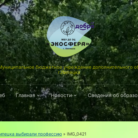
униципальное бюджетное учреждение дополнительного об
г.Липецка
еб
Главная
Новости
Сведения об образ
Липецка выбирали профессию
»
IMG_0421