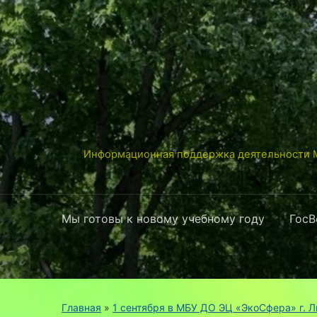
Информационная поддержка деятельности М
Мы готовы к новому учебному году
ГосВ
Главная
»
1 сентября в МБУ ДО ЭЦ «ЭкоСфера» г. 