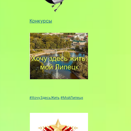
Конкурсы
#ХочуЗдесьЖить
#МойЛипецк