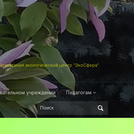
разования экологический центр "ЭкоСфера"
овательном учреждении
Педагогам
Поиск
по: