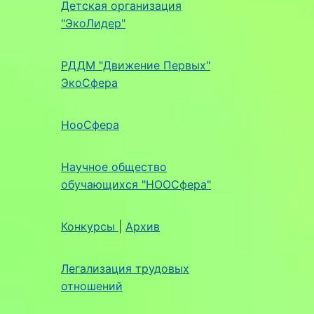
Детская организация
"ЭкоЛидер"
РДДМ "Движение Первых"
ЭкоСфера
НооСфера
Научное общество
обучающихся "НООСфера"
Конкурсы
|
Архив
Легализация трудовых
отношений