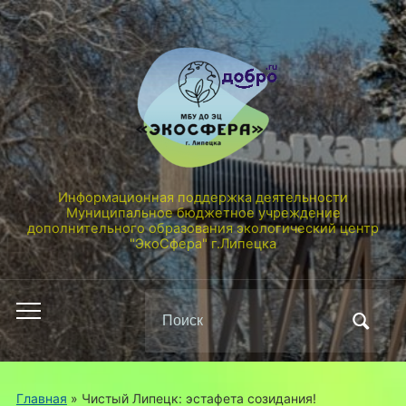
Информационная поддержка деятельности
Муниципальное бюджетное учреждение
дополнительного образования экологический центр
"ЭкоСфера" г.Липецка
Поиск
Переключить
по:
мобильное
меню
Главная
»
Чистый Липецк: эстафета созидания!