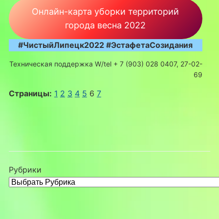
Онлайн-карта уборки территорий
города весна 2022
#ЧистыйЛипецк2022 #ЭстафетаСозидания
Техническая поддержка W/tel + 7 (903) 028 0407, 27-02-
69
Страницы:
1
2
3
4
5
6
7
Рубрики