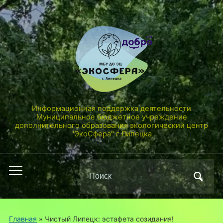
Информационная поддержка деятельности
Муниципальное бюджетное учреждение
дополнительного образования экологический центр
"ЭкоСфера" г.Липецка
Поиск
Переключить
по:
мобильное
меню
Главная
»
Чистый Липецк: эстафета созидания!