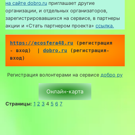
на сайте dobro.ru
приглашает другие
организации, и отдельных организаторов,
зарегистрировавшихся на сервисе, в партнеры
акции и «Стать партнером проекта»
ссылка.
https://ecosfera48.ru
 (регистрация 
- вход)  | 
dobro.ru
 (регистрация-
вход)
Регистрация волонтерами на сервисе
добро ру
Онлайн-карта
Страницы:
1
2
3
4
5
6
7