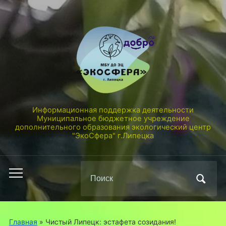
Информационная поддержка деятельности
Муниципальное бюджетное учреждение
дополнительного образования экологический центр
"ЭкоСфера" г.Липецка
Поиск
Переключить
по:
мобильное
меню
Главная
»
Чистый Липецк: эстафета созидания!