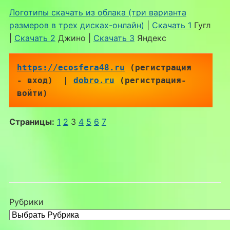
Логотипы скачать из облака (три варианта
размеров в трех дисках-онлайн)
|
Скачать 1
Гугл
|
Скачать 2
Джино |
Скачать 3
Яндекс
https://ecosfera48.ru
 (регистрация 
- вход)  | 
dobro.ru
 (регистрация-
войти)
Страницы:
1
2
3
4
5
6
7
Рубрики