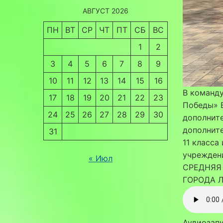
АВГУСТ 2026
ПН
ВТ
СР
ЧТ
ПТ
СБ
ВС
1
2
3
4
5
6
7
8
9
10
11
12
13
14
15
16
В команд
17
18
19
20
21
22
23
Победы» 
24
25
26
27
28
29
30
дополнит
дополните
31
11 класса
учрежден
« Июл
СРЕДНЯЯ
ГОРОДА Л
Аудиозап