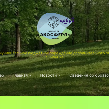
униципальное бюджетное учреждение дополнительного об
г.Липецка
еб
Главная
Новости
Сведения об образ