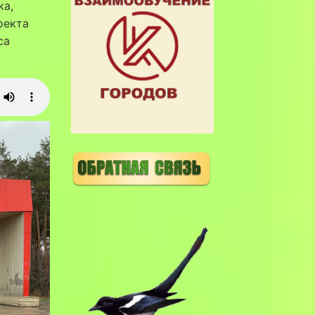
ка,
оекта
са