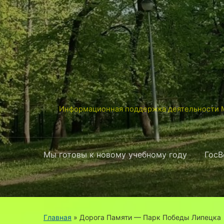
Информационная поддержка деятельности М
Мы готовы к новому учебному году
ГосВ
Главная
»
Дорога Памяти — Парк Победы Липецка