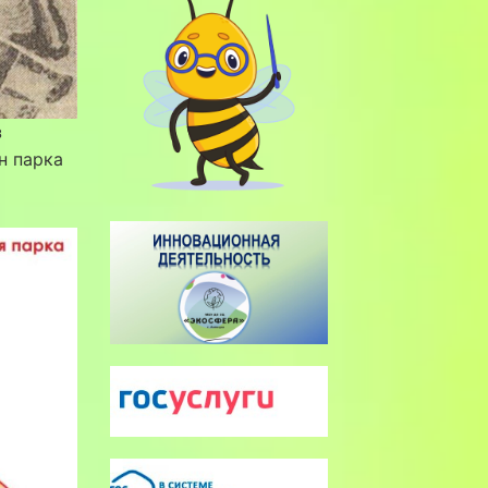
з
н парка