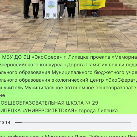
у МБУ ДО ЭЦ «ЭкоСфера» г. Липецка проекта «Мемориа
Всероссийского конкурса «Дорога Памяти» вошли педа
ельного образования Муниципального бюджетного учр
льного образования экологический центр «ЭкоСфера»,
 и учитель Муниципальное автономное общеобразовате
ие
 ОБЩЕОБРАЗОВАТЕЛЬНАЯ ШКОЛА № 29
ИПЕЦКА «УНИВЕРСИТЕТСКАЯ» города Липецка.
ись информации о Мемориале Парк Победы города Лип