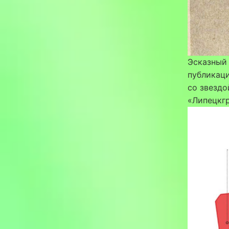
Эсказный 
публикаци
со звездо
«Липецкг