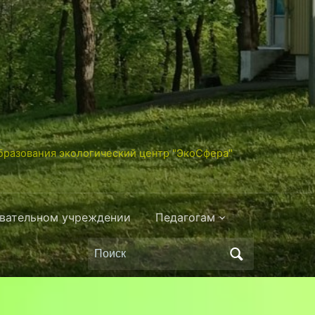
разования экологический центр "ЭкоСфера"
овательном учреждении
Педагогам
Поиск
по: