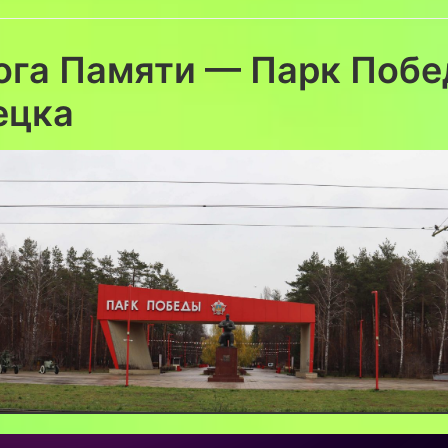
ога Памяти — Парк Поб
ецка