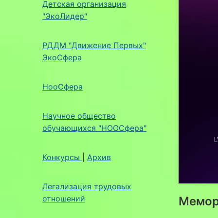
Детская организация
"ЭкоЛидер"
РДДМ "Движение Первых"
ЭкоСфера
НооСфера
Научное общество
обучающихся "НООСфера"
Конкурсы
|
Архив
Легализация трудовых
отношений
Мемор