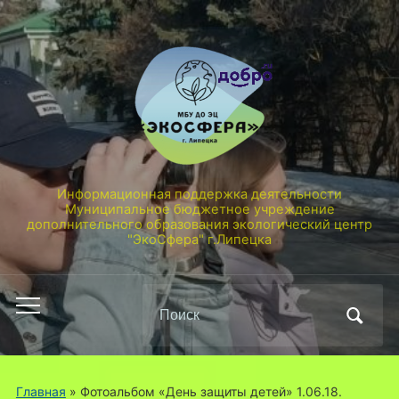
Информационная поддержка деятельности
Муниципальное бюджетное учреждение
дополнительного образования экологический центр
"ЭкоСфера" г.Липецка
Поиск
Переключить
по:
мобильное
меню
Главная
»
Фотоальбом «День защиты детей» 1.06.18.