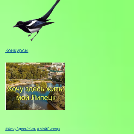
Конкурсы
#ХочуЗдесьЖить
#МойЛипецк