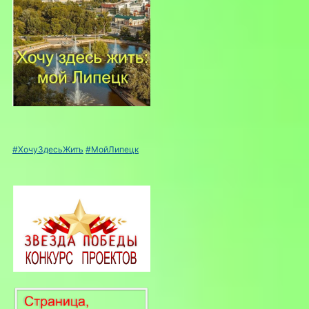
#ХочуЗдесьЖить
#МойЛипецк