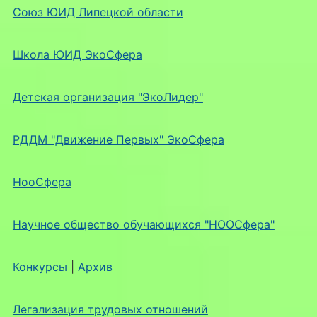
Союз ЮИД Липецкой области
Школа ЮИД ЭкоСфера
Детская организация "ЭкоЛидер"
РДДМ "Движение Первых" ЭкоСфера
НооСфера
Научное общество обучающихся "НООСфера"
Конкурсы
|
Архив
Легализация трудовых отношений