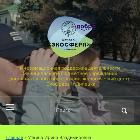
Информационная поддержка деятельности
Муниципальное бюджетное учреждение
дополнительного образования экологический центр
"ЭкоСфера" г.Липецка
Поиск
Переключить
по:
мобильное
меню
Главная
»
Уткина Ирина Владимировна