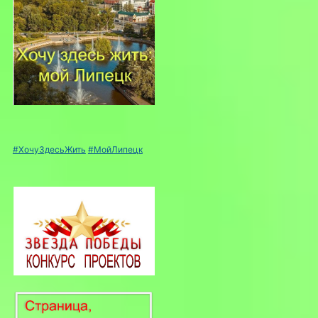
#ХочуЗдесьЖить
#МойЛипецк