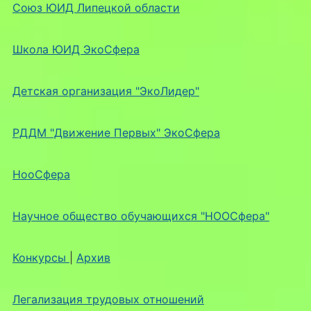
Союз ЮИД Липецкой области
Школа ЮИД ЭкоСфера
Детская организация "ЭкоЛидер"
РДДМ "Движение Первых" ЭкоСфера
НооСфера
Научное общество обучающихся "НООСфера"
Конкурсы
|
Архив
Легализация трудовых отношений