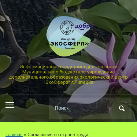
Информационная поддержка деятельности
Муниципальное бюджетное учреждение
дополнительного образования экологический центр
"ЭкоСфера" г.Липецка
Поиск
Переключить
по:
мобильное
меню
Главная
»
Соглашение по охране труда