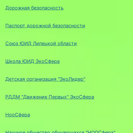
Дорожная безопасность
Паспорт дорожной безопасности
Союз ЮИД Липецкой области
Школа ЮИД ЭкоСфера
Детская организация "ЭкоЛидер"
РДДМ "Движение Первых" ЭкоСфера
НооСфера
Научное общество обучающихся "НООСфера"