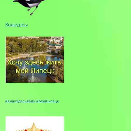
Конкурсы
#ХочуЗдесьЖить
#МойЛипецк