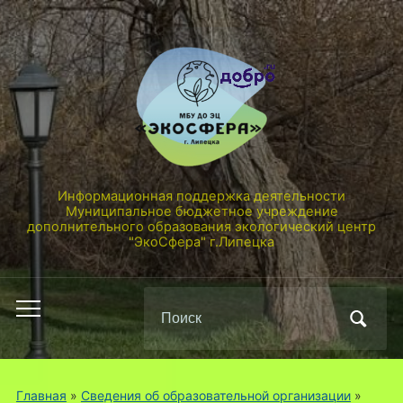
Информационная поддержка деятельности
Муниципальное бюджетное учреждение
дополнительного образования экологический центр
"ЭкоСфера" г.Липецка
Поиск
Переключить
по:
мобильное
меню
Главная
»
Сведения об образовательной организации
»