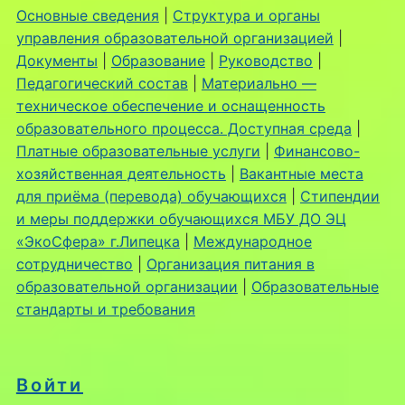
Основные сведения
|
Структура и органы
управления образовательной организацией
|
Документы
|
Образование
|
Руководство
|
Педагогический состав
|
Материально —
техническое обеспечение и оснащенность
образовательного процесса. Доступная среда
|
Платные образовательные услуги
|
Финансово-
хозяйственная деятельность
|
Вакантные места
для приёма (перевода) обучающихся
|
Стипендии
и меры поддержки обучающихся МБУ ДО ЭЦ
«ЭкоСфера» г.Липецка
|
Международное
сотрудничество
|
Организация питания в
образовательной организации
|
Образовательные
стандарты и требования
Войти