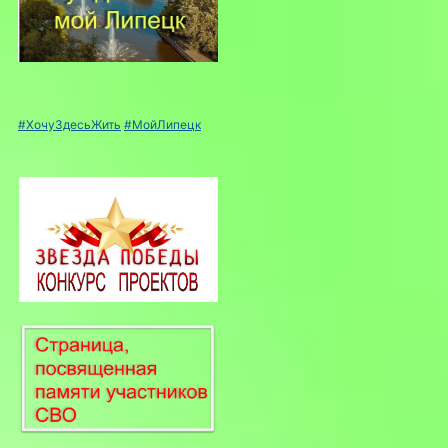
#ХочуЗдесьЖить
#МойЛипецк