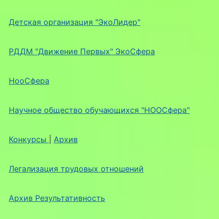
Детская организация "ЭкоЛидер"
РДДМ "Движение Первых" ЭкоСфера
НооСфера
Научное общество обучающихся "НООСфера"
Конкурсы
|
Архив
Легализация трудовых отношений
Архив Результативность