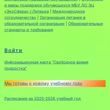
и меры поддержки обучающихся МБУ ДО ЭЦ
«ЭкоСфера» г.Липецка
|
Международное
сотрудничество
|
Организация питания в
образовательной организации
|
Образовательные
стандарты и требования
Войти
Информационная карта "Свободное время
подростка"
Мы готовы к новому учебному году
Расписание на 2025-2026 учебный год